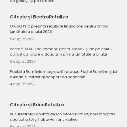
Ne găsești și pe LinkedIn:
Citește și ElectroRetail.ro
Grupul PPC prezintă rezultate financiare pentru prima
jumătate a anului 2026
6 august 2026
Peste 500.000 de comenzi pentru bebeluși de pe eMAG
au fost cu livrare a doua zi în prima jumătate a anului
5 august 2026
Packeta România integrează rețeaua Poștei Române și își
extinde substanțial acoperirea națională
4 august 2026
Citește și BricoRetail.ro
București Mall anunță deschiderea ProfiArt, noul magazin
dedicat artei și hobby-urilor creative
6 august 2026