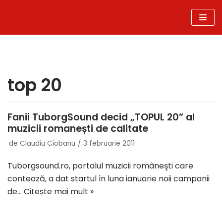
Sari
la
conținut
top 20
Fanii TuborgSound decid „TOPUL 20” al
muzicii romanești de calitate
de
Claudiu Ciobanu
3 februarie 2011
Tuborgsound.ro, portalul muzicii româneşti care
contează, a dat startul în luna ianuarie noii campanii
de…
Citește mai mult »