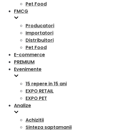
Pet Food
FMCG
Producatori
Importatori
Distribuitori
Pet Food
E-commerce
PREMIUM
Evenimente
15 repere in 15 ani
EXPO RETAIL
EXPO PET
Analize
Achizitii
Sinteza saptamanii