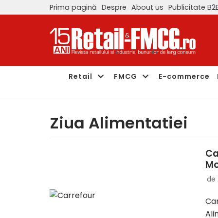
Prima pagină
Despre
About us
Publicitate B2
Sari
la
conținut
Retail
FMCG
E-commerce
Ziua Alimentatiei
Ca
Mo
de
Car
Ali