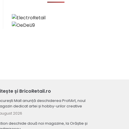
itește și BricoRetail.ro
curești Mall anunță deschiderea ProfiArt, noul
gazin dedicat artei și hobby-urilor creative
august 2026
tion deschide două noi magazine, la Orăștie și
ladimirescu