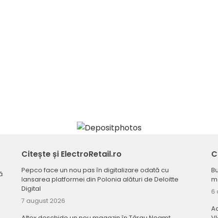
Citește și ElectroRetail.ro
C
Pepco face un nou pas în digitalizare odată cu
Bu
ă
lansarea platformei din Polonia alături de Deloitte
ma
Digital
6 
7 august 2026
Ac
Altex deschide un nou magazin în Târgu Neamț
V