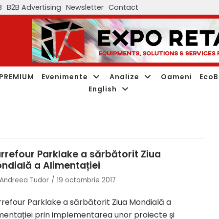
B
B2B Advertising
Newsletter
Contact
PREMIUM
Evenimente
Analize
Oameni
EcoB
English
rrefour Parklake a sărbătorit Ziua
ndială a Alimentației
Andreea Tudor
19 octombrie 2017
refour Parklake a sărbătorit Ziua Mondială a
mentației prin implementarea unor proiecte și