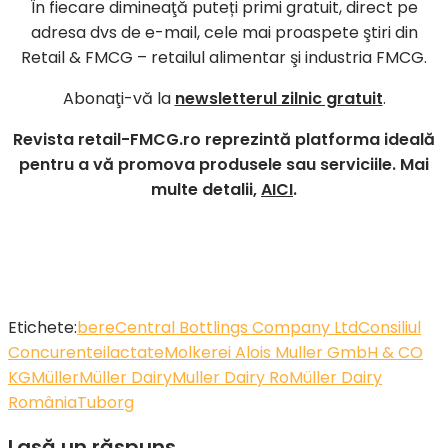
În fiecare dimineaţă puteți primi gratuit, direct pe
adresa dvs de e-mail, cele mai proaspete ştiri din
Retail & FMCG – retailul alimentar şi industria FMCG.
Abonaţi-vă la
newsletterul zilnic gratuit
.
Revista retail-FMCG.ro reprezintă platforma ideală
pentru a vă promova produsele sau serviciile. Mai
multe detalii,
AICI
.
Etichete:
bere
Central Bottlings Company Ltd
Consiliul
Concurentei
lactate
Molkerei Alois Muller GmbH & CO
KG
Müller
Müller Dairy
Muller Dairy Ro
Müller Dairy
România
Tuborg
Lasă un răspuns