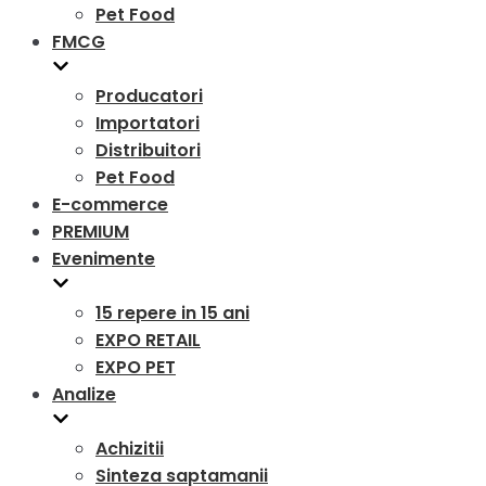
Pet Food
FMCG
Producatori
Importatori
Distribuitori
Pet Food
E-commerce
PREMIUM
Evenimente
15 repere in 15 ani
EXPO RETAIL
EXPO PET
Analize
Achizitii
Sinteza saptamanii