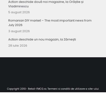
Action deschide două noi magazine, la Orăștie și
Vladimirescu
5 august 2026
Romanian DIY market – The most important news from
July 2026
3 august 2026
Action deschide un nou magazin, la Zărnești
28 iulie 2026
Copyright 2010-
Retail-FMCG.ro
.
Termeni si conditii de utilizare a site-ului
.