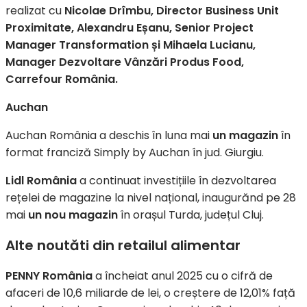
realizat cu
Nicolae Drîmbu, Director Business Unit
Proximitate, Alexandru Eșanu, Senior Project
Manager Transformation și Mihaela Lucianu,
Manager Dezvoltare Vânzări Produs Food,
Carrefour România.
Auchan
Auchan România a deschis în luna mai
un magazin
în
format franciză Simply by Auchan în jud. Giurgiu.
Lidl România
a continuat investițiile în dezvoltarea
rețelei de magazine la nivel național, inaugurănd pe 28
mai
un nou magazin
în orașul Turda, județul Cluj.
Alte noutăti din retailul alimentar
PENNY România
a încheiat anul 2025 cu o cifră de
afaceri de 10,6 miliarde de lei, o creștere de 12,01% față