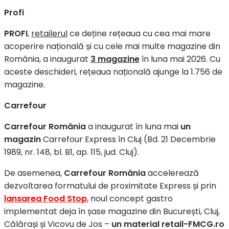
Profi
PROFI
,
retailerul
ce deține rețeaua cu cea mai mare
acoperire națională și cu cele mai multe magazine din
România, a inaugurat
3 magazine
în luna mai 2026. Cu
aceste deschideri, rețeaua națională ajunge la 1.756 de
magazine.
Carrefour
Carrefour România
a inaugurat în luna mai
un
magazin
Carrefour Express în Cluj (Bd. 21 Decembrie
1989, nr. 148, bl. B1, ap. 115, jud. Cluj).
De asemenea,
Carrefour România
accelerează
dezvoltarea formatului de proximitate Express și prin
lansarea Food Stop
, noul concept gastro
implementat deja în șase magazine din București, Cluj,
Călărași și Vicovu de Jos –
un
material retail-FMCG.ro