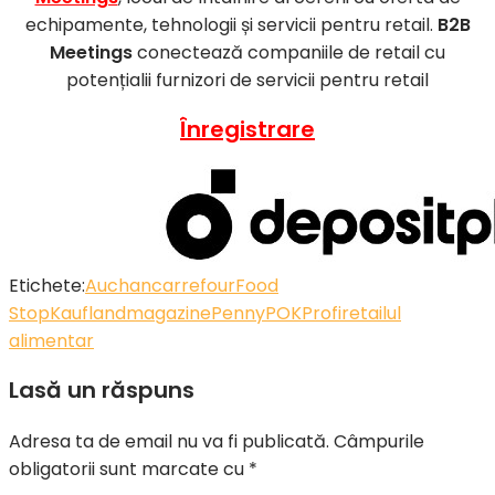
echipamente, tehnologii și servicii pentru retail.
B2B
Meetings
conectează companiile de retail cu
potențialii furnizori de servicii pentru retail
Înregistrare
Etichete:
Auchan
carrefour
Food
Stop
Kaufland
magazine
Penny
POK
Profi
retailul
alimentar
Lasă un răspuns
Adresa ta de email nu va fi publicată.
Câmpurile
obligatorii sunt marcate cu
*