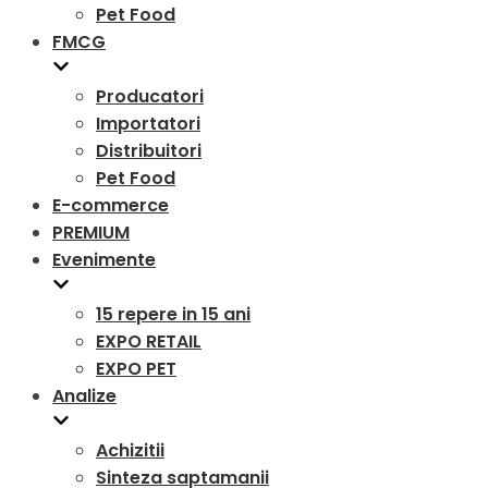
Pet Food
FMCG
Producatori
Importatori
Distribuitori
Pet Food
E-commerce
PREMIUM
Evenimente
15 repere in 15 ani
EXPO RETAIL
EXPO PET
Analize
Achizitii
Sinteza saptamanii