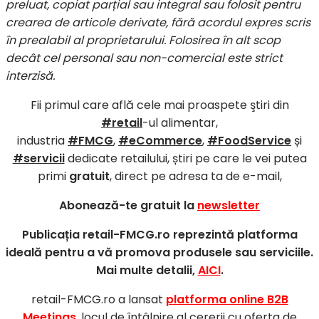
preluat, copiat parțial sau integral sau folosit pentru
crearea de articole derivate, fără acordul expres scris
în prealabil al proprietarului. Folosirea în alt scop
decât cel personal sau non-comercial este strict
interzisă.
Fii primul care află cele mai proaspete ştiri din
#retail
-ul alimentar,
industria
#FMCG
,
#eCommerce
,
#FoodService
și
#servicii
dedicate retailului, știri pe care le vei putea
primi
gratuit
, direct pe adresa ta de e-mail,
Abonează-te gratuit la
newsletter
Publicația retail-FMCG.ro reprezintă platforma
ideală pentru a vă promova produsele sau serviciile.
Mai multe detalii,
AICI
.
retail-FMCG.ro a lansat
platforma online B2B
Meetings
, locul de întâlnire al cererii cu oferta de