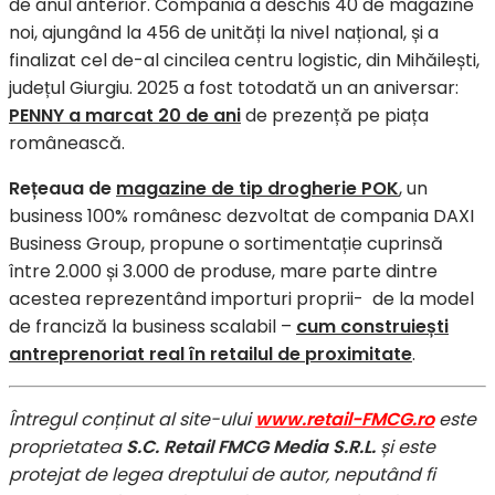
de anul anterior. Compania a deschis 40 de magazine
noi, ajungând la 456 de unități la nivel național, și a
finalizat cel de-al cincilea centru logistic, din Mihăilești,
județul Giurgiu. 2025 a fost totodată un an aniversar:
PENNY a marcat 20 de ani
de prezență pe piața
românească.
Rețeaua de
magazine de tip drogherie POK
, un
business 100% românesc dezvoltat de compania DAXI
Business Group, propune o sortimentație cuprinsă
între 2.000 și 3.000 de produse, mare parte dintre
acestea reprezentând importuri proprii- de la model
de franciză la business scalabil –
cum construiești
antreprenoriat real în retailul de proximitate
.
Întregul conținut al site-ului
www.retail-FMCG.ro
este
proprietatea
S.C. Retail FMCG Media S.R.L.
și este
protejat de legea dreptului de autor, neputând fi