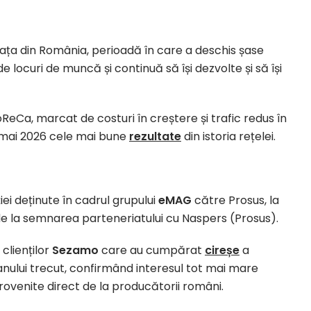
ața din România, perioadă în care a deschis șase
e locuri de muncă și continuă să își dezvolte și să își
ReCa, marcat de costuri în creștere și trafic redus în
 mai 2026 cele mai bune
rezultate
din istoria rețelei.
iei deținute în cadrul grupului
eMAG
către Prosus, la
i de la semnarea parteneriatului cu Naspers (Prosus).
clienților
Sezamo
care au cumpărat
cireșe
a
nului trecut, confirmând interesul tot mai mare
rovenite direct de la producătorii români.