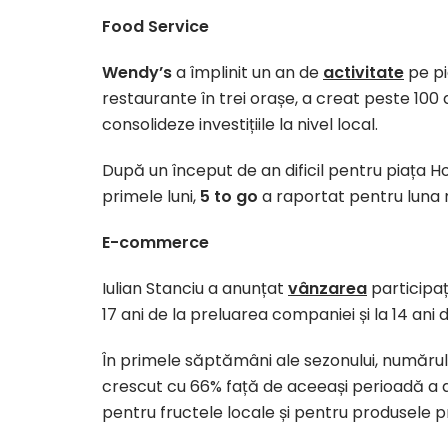
Food Service
Wendy’s
a împlinit un an de
activitate
pe pi
restaurante în trei orașe, a creat peste 100 d
consolideze investițiile la nivel local.
După un început de an dificil pentru piața Ho
primele luni,
5 to go
a raportat pentru luna
E-commerce
Iulian Stanciu a anunțat
vânzarea
participaț
17 ani de la preluarea companiei și la 14 an
În primele săptămâni ale sezonului, numărul 
crescut cu 66% față de aceeași perioadă a a
pentru fructele locale și pentru produsele p