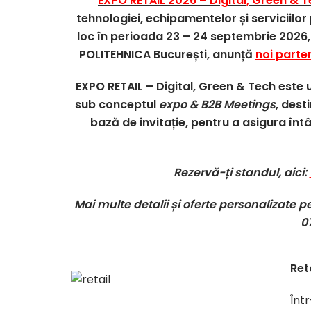
EXPO RETAIL 2026 – Digital, Green & 
tehnologiei, echipamentelor și serviciilo
loc în perioada 23 – 24 septembrie 2026, 
POLITEHNICA București, anunță
noi parten
EXPO RETAIL – Digital, Green & Tech este 
sub conceptul
expo & B2B Meetings
, dest
bază de invitație, pentru a asigura întâ
Rezervă-ți standul, aici:
Mai multe detalii și oferte personalizate p
0
Ret
Înt