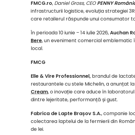
FMCG.ro
,
Daniel Gross, CEO
PENNY Români
infrastructurii logistice, evoluția strategie
care retailerul răspunde unui consumator tot
În perioada 10 iunie – 14 iulie 2026,
Auchan R
Bere
, un eveniment comercial emblematic î
local.
FMCG
Elle & Vire Professionnel,
brandul de lactate
restaurantele cu stele Michelin, a anunțat 
Cream
, o inovație care aduce în laboratoru
dintre lejeritate, performanță și gust.
Fabrica de Lapte Brașov S.A.
, companie lo
colectarea laptelui de la fermierii din Român
de lei.