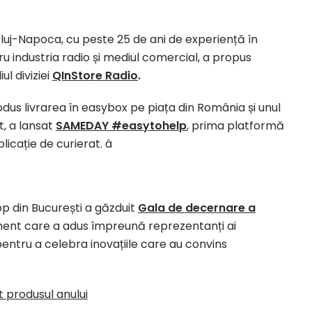
uj-Napoca, cu peste 25 de ani de experiență în
ru industria radio și mediul comercial, a propus
l diviziei
QInStore Radio
.
odus livrarea în easybox pe piața din România și unul
at, a lansat
SAMEDAY #easytohelp
, prima platformă
licație de curierat. â
op din București a găzduit
Gala de decernare a
ment care a adus împreună reprezentanți ai
pentru a celebra inovațiile care au convins