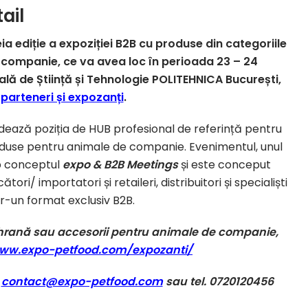
ail
reia ediție a expoziției B2B cu produse din categoriile
 companie, ce va avea loc în perioada 23 – 24
lă de Știință și Tehnologie POLITEHNICA București,
 parteneri și expozanți
.
idează poziția de HUB profesional de referință pentru
produse pentru animale de companie. Evenimentul, unul
ub conceptul
expo & B2B Meetings
și este conceput
tori/ importatori și retaileri, distribuitori și specialiști
tr-un format exclusiv B2B.
 hrană sau accesorii pentru animale de companie,
ww.expo-petfood.com/expozanti/
a
contact@expo-petfood.com
sau tel. 0720120456