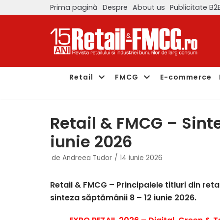
Prima pagină
Despre
About us
Publicitate B2
Sari
la
conținut
Retail
FMCG
E-commerce
Retail & FMCG – Sint
iunie 2026
de
Andreea Tudor
14 iunie 2026
Retail & FMCG – Principalele titluri din ret
sinteza săptămânii 8 – 12 iunie 2026.