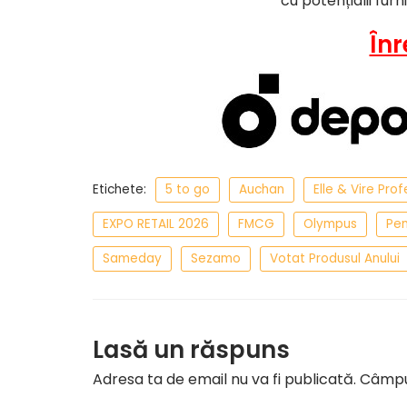
cu potențialii furn
Înr
Etichete:
5 to go
Auchan
Elle & Vire Pro
EXPO RETAIL 2026
FMCG
Olympus
Pe
Sameday
Sezamo
Votat Produsul Anului
Lasă un răspuns
Adresa ta de email nu va fi publicată.
Câmpur