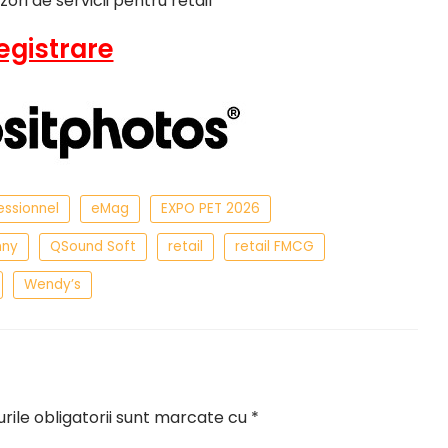
izori de servicii pentru retail
egistrare
fessionnel
eMag
EXPO PET 2026
nny
QSound Soft
retail
retail FMCG
Wendy’s
ile obligatorii sunt marcate cu
*