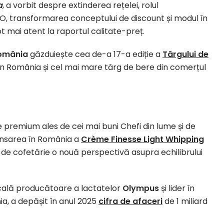
a
, a vorbit despre extinderea rețelei, rolul
i 3RO, transformarea conceptului de discount și modul în
 mai atent la raportul calitate-preț.
omânia
găzduiește cea de-a 17-a ediție a
Târgului de
n România și cel mai mare târg de bere din comerțul
 premium ales de cei mai buni Chefi din lume și de
lansarea în România a
Crème Finesse Light Whipping
l de cofetărie o nouă perspectivă asupra echilibrului
cală producătoare a lactatelor
Olympus
și lider în
ia, a depășit în anul 2025
cifra de afaceri
de 1 miliard