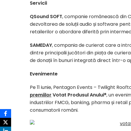
Servicii
QSound SOFT
, companie românească din Cl
dezvoltarea de soluții audio și software pent
retailerilor o abordare diferită prin intermediu
SAMEDAY
, compania de curierat care a intr
dintre principalii jucători din piața de curier
de donații în bunuri integrată direct într-o ap
Evenimente
Pe 11 iunie, Pentagon Events – Twilight Rooft
premiilor
Votat Produsul Anului
®, un eveni
industriilor FMCG, banking, pharma și retail 
consumatorii români.