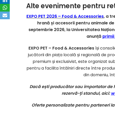
Alte evenimente pentru ret
EXPO PET 2026 – Food & Accessories
, a t
hrană și accesorii pentru animale de
septembrie 2026, la Universitatea Naționa
anunță
primii
EXPO PET – Food & Accessories
își consol
jucătorii din piața locală și regională de 
premium și exclusivist, este organizat s
pentru a facilita întâlniri directe între producă
din domeniu, în
Dacă ești producător sau importator de
rezervă-ți standul, aici:
w
Oferte personalizate pentru parteneri l