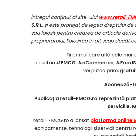
Întregul conținut al site-ului
www.retail-FM
S.R.L.
și este protejat de legea dreptului de 
sau folosit pentru crearea de articole deriva
proprietarului. Folosirea în alt scop decât c
Fii primul care află cele mai 
industria
#FMCG
,
#eCommerce
,
#FoodS
vei putea primi
gratui
Abonează-te
Publicația retail-FMCG.ro reprezintă pl
serviciile. 
retail-FMCG.ro a lansat
platforma online 
echipamente, tehnologii și servicii pentru r