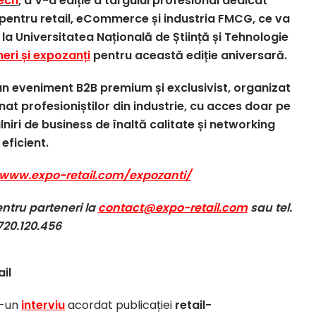
Tech
, a V-a ediție a târgului profesional dedicat
r pentru retail, eCommerce și industria FMCG, ce va
la Universitatea Națională de Știință și Tehnologie
eri și expozanți
pentru această ediție aniversară.
un eveniment B2B premium și exclusivist, organizat
inat profesioniștilor din industrie, cu acces doar pe
lniri de business de înaltă calitate și networking
eficient.
www.expo-retail.com/expozanti/
entru parteneri la
contact@expo-retail.com
sau tel.
720.120.456
ail
r-un
interviu
acordat publicației
retail-