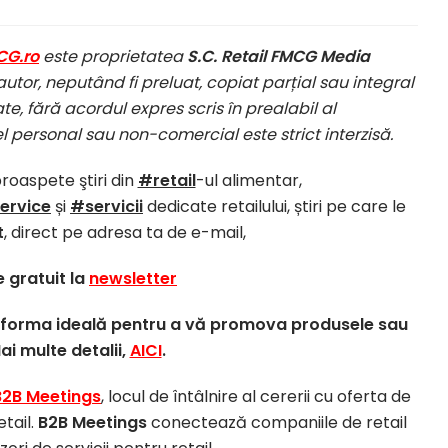
CG.ro
este proprietatea
S.C. Retail FMCG Media
autor, neputând fi preluat, copiat parțial sau integral
te, fără acordul expres scris în prealabil al
el personal sau non-comercial este strict interzisă.
proaspete ştiri din
#retail
-ul alimentar,
ervice
și
#servicii
dedicate retailului, știri pe care le
t
, direct pe adresa ta de e-mail,
 gratuit la
newsletter
atforma ideală pentru a vă promova produsele sau
Mai multe detalii,
AICI
.
B2B Meetings
, locul de întâlnire al cererii cu oferta de
etail.
B2B Meetings
conectează companiile de retail