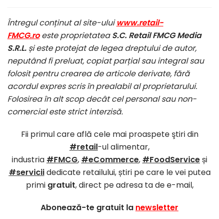
Întregul conținut al site-ului
www.retail-
FMCG.ro
este proprietatea
S.C. Retail FMCG Media
S.R.L.
și este protejat de legea dreptului de autor,
neputând fi preluat, copiat parțial sau integral sau
folosit pentru crearea de articole derivate, fără
acordul expres scris în prealabil al proprietarului.
Folosirea în alt scop decât cel personal sau non-
comercial este strict interzisă.
Fii primul care află cele mai proaspete ştiri din
#retail
-ul alimentar,
industria
#FMCG
,
#eCommerce
,
#FoodService
și
#servicii
dedicate retailului, știri pe care le vei putea
primi
gratuit
, direct pe adresa ta de e-mail,
Abonează-te gratuit la
newsletter