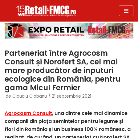
Sari
la
conținut
Parteneriat între Agrocosm
Consult și Norofert SA, cel mai
mare producător de inputuri
ecologice din România, pentru
gama Micul Fermier
de
Claudiu Ciobanu
21 septembrie 2021
Agrocosm Consult
, una dintre cele mai dinamice
companii din piața semințelor pentru legume și
flori din România și un business 100% românesc, a
realizat, de curând, un parteneriat cu
Norofert SA,