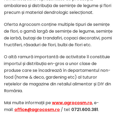
ambalarea și distribuția de semințe de legume și flori
precum și material dendrologic selecționat.
Oferta Agrocosm conține multiple tipuri de semințe
de flori, o gamă largă de semințe de legume, semințe
de iarbă, butași de trandafiri, copaci decorativi, pomi
fructiferi, răsaduri de flori, bulbi de flori etc.
O altă ramură importantă de activitate îl constituie
importul și distribuția en-gros a unor clase de
produse care se încadrează în departamentul non-
food (home & deco, gardening etc) al tuturor
rețelelor de magazine din retailul alimentar și DIY din
România.
Mai multe informații pe
www.agrocosm.ro
, e-
mail:
office@agrocosm.ro
/ tel:
0721.600.381
.