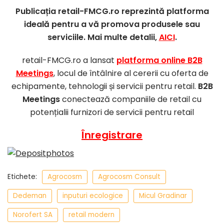
Publicația retail-FMCG.ro reprezintă platforma
ideală pentru a vă promova produsele sau
serviciile. Mai multe detalii,
AICI
.
retail-FMCG.ro a lansat
platforma online B2B
Meetings
, locul de întâlnire al cererii cu oferta de
echipamente, tehnologii și servicii pentru retail.
B2B
Meetings
conectează companiile de retail cu
potențialii furnizori de servicii pentru retail
Înregistrare
Etichete:
Agrocosm
Agrocosm Consult
Dedeman
inputuri ecologice
Micul Gradinar
Norofert SA
retail modern