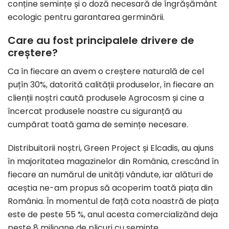
conține semințe și o doză necesară de îngrășământ
ecologic pentru garantarea germinării.
Care au fost principalele drivere de
creștere?
Ca în fiecare an avem o creștere naturală de cel
puțîn 30%, datorită calității produselor, în fiecare an
clienții noștri caută produsele Agrocosm și cine a
încercat produsele noastre cu siguranță au
cumpărat toată gama de semințe necesare.
Distribuitorii noștri, Green Project și Elcadis, au ajuns
în majoritatea magazinelor din România, crescând în
fiecare an numărul de unități vândute, iar alături de
aceștia ne-am propus să acoperim toată piața din
România. În momentul de față cota noastră de piața
este de peste 55 %, anul acesta comercializănd deja
peste 8 milioane de plicuri cu semințe.