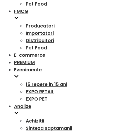
Pet Food
FMCG
Producatori
Importatori
Distribuitori
Pet Food
E-commerce
PREMIUM
Evenimente
15 repere in 15 ani
EXPO RETAIL
EXPO PET
Analize
Achizitii
Sinteza saptamanii