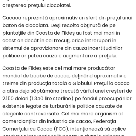
creşterea preţului ciocolatei.
Cacaoa reprezintă aproximativ un sfert din preţul unui
baton de ciocolată. Deşi recolta obţinută de pe
plantaţiile din Coasta de Fildeş au fost mai mari în
acest an decât în cei trecuţi, orice întreruperi în
sistemul de aprovizionare din cauza incertitudinilor
politice ar putea cauza o augmentare a preţului.
Coasta de Fildeş este cel mai mare producător
mondial de boabe de cacao, deţinând aproximativ o
treime din producţia totală a Globului. Preţul la cacao
a atins deja săptămâna trecută vârful unei creşteri de
2.150 dolari (1 340 lire sterline) pe fondul preocupărilor
existente legate de turburările politice cauzate de
alegerile controversate. Cel mai mare organism al
comercianţilor din industria de cacao, Federaţia
Comerţului cu Cacao (FCC), intenţionează să aplice