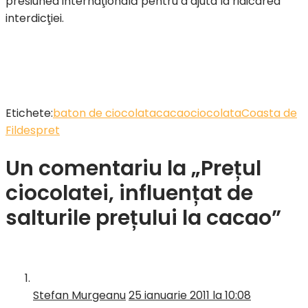
presiunea internaţională pentru a ajuta la ridicarea
interdicţiei.
Etichete:
baton de ciocolata
cacao
ciocolata
Coasta de
Fildes
pret
Un comentariu la „Prețul
ciocolatei, influențat de
salturile prețului la cacao”
Stefan Murgeanu
25 ianuarie 2011 la 10:08