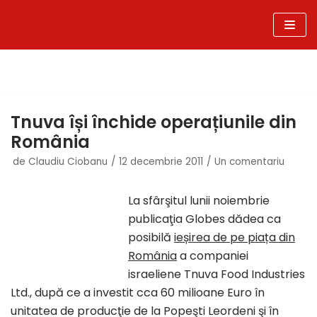
Sari
la
conținut
Tnuva își închide operațiunile din
România
de
Claudiu Ciobanu
12 decembrie 2011
Un comentariu
La sfârşitul lunii noiembrie
publicaţia Globes dădea ca
posibilă
ieșirea de pe piața din
România
a companiei
israeliene Tnuva Food Industries
Ltd., după ce a investit cca 60 milioane Euro în
unitatea de producţie de la Popeşti Leordeni şi în