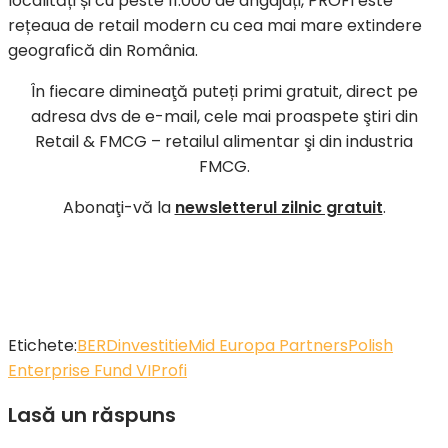
localități și cu peste 11.000 de angajați, PROFI este
rețeaua de retail modern cu cea mai mare extindere
geografică din România.
În fiecare dimineaţă puteți primi gratuit, direct pe
adresa dvs de e-mail, cele mai proaspete ştiri din
Retail & FMCG – retailul alimentar şi din industria
FMCG.
Abonaţi-vă la
newsletterul zilnic gratuit
.
Etichete:
BERD
investitie
Mid Europa Partners
Polish
Enterprise Fund VI
Profi
Lasă un răspuns