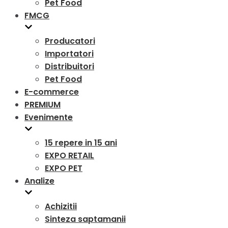
Pet Food
FMCG
Producatori
Importatori
Distribuitori
Pet Food
E-commerce
PREMIUM
Evenimente
15 repere in 15 ani
EXPO RETAIL
EXPO PET
Analize
Achizitii
Sinteza saptamanii