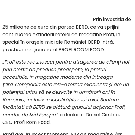
Prin investiția de
25 milioane de euro din partea BERD, ce va sprijini
continuarea extinderii rețelei de magazine Profi, în
special în orașele mici ale României, BERD intră,
practic, în acţionariatul PROFI ROOM FOOD.
„
Profi este recunoscut pentru atragerea de clienţi noi
prin oferta de produse proaspete, la prețuri
accesibile, în magazine moderne din întreaga
țară. Compania este într-o formă excelentă și are un
potențial uriaș să se dezvolte în următorii ani în
România, inclusiv în localitățile mai mici. Suntem
încântați că BERD se alătură grupului acționar Profi,
condus de Mid Europa.
” a declarat Daniel Cirstea,
CEO Profi Rom Food.
Profi are, în acest moment, 523 de magazine, iar