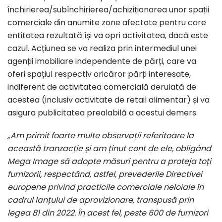
închirierea/subînchirierea/achiziționarea unor spații
comerciale din anumite zone afectate pentru care
entitatea rezultată își va opri activitatea, dacă este
cazul. Acțiunea se va realiza prin intermediul unei
agenții imobiliare independente de părți, care va
oferi spațiul respectiv oricăror părți interesate,
indiferent de activitatea comercială derulată de
acestea (inclusiv activitate de retail alimentar) și va
asigura publicitatea prealabilă a acestui demers.
„Am primit foarte multe observații referitoare la
această tranzacție și am ținut cont de ele, obligând
Mega Image să adopte măsuri pentru a proteja toți
furnizorii, respectând, astfel, prevederile
Directivei
europene privind p
racticile comerciale neloiale în
cadrul lanțului de aprovizionare
, transpusă prin
legea 81 din 2022. În acest fel, p
este 600 de furnizori