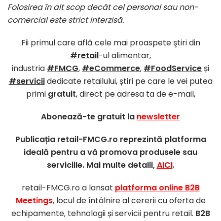
Folosirea în alt scop decât cel personal sau non-
comercial este strict interzisă.
Fii primul care află cele mai proaspete ştiri din
#retail
-ul alimentar,
industria
#FMCG
,
#eCommerce
,
#FoodService
și
#servicii
dedicate retailului, știri pe care le vei putea
primi
gratuit
, direct pe adresa ta de e-mail,
Abonează-te gratuit la
newsletter
Publicația retail-FMCG.ro reprezintă platforma
ideală pentru a vă promova produsele sau
serviciile. Mai multe detalii,
AICI
.
retail-FMCG.ro a lansat
platforma online B2B
Meetings
, locul de întâlnire al cererii cu oferta de
echipamente, tehnologii și servicii pentru retail.
B2B