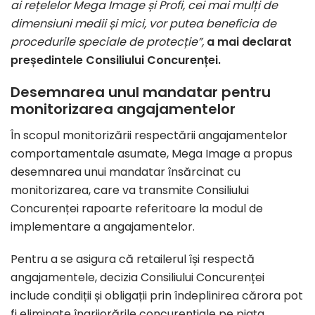
ai rețelelor Mega Image și Profi, cei mai mulți de
dimensiuni medii și mici,
vor putea beneficia de
procedurile speciale de protecție
”,
a mai declarat
președintele Consiliului Concurenței.
Desemnarea unul mandatar pentru
monitorizarea angajamentelor
În scopul monitorizării respectării angajamentelor
comportamentale asumate, Mega Image a propus
desemnarea unui mandatar însărcinat cu
monitorizarea, care va transmite Consiliului
Concurenței rapoarte referitoare la modul de
implementare a angajamentelor.
Pentru a se asigura că retailerul își respectă
angajamentele, decizia Consiliului Concurenței
include condiții și obligații prin îndeplinirea cărora pot
fi eliminate îngrijorările concurențiale pe piața