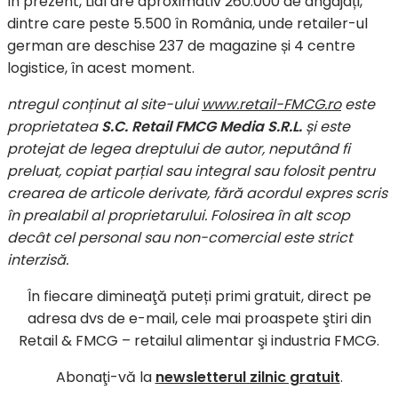
În prezent, Lidl are aproximativ 260.000 de angajați,
dintre care peste 5.500 în România, unde retailer-ul
german are deschise 237 de magazine și 4 centre
logistice, în acest moment.
ntregul conținut al site-ului
www.retail-FMCG.ro
este
proprietatea
S.C. Retail FMCG Media S.R.L.
și este
protejat de legea dreptului de autor, neputând fi
preluat, copiat parțial sau integral sau folosit pentru
crearea de articole derivate, fără acordul expres scris
în prealabil al proprietarului. Folosirea în alt scop
decât cel personal sau non-comercial este strict
interzisă.
În fiecare dimineaţă puteți primi gratuit, direct pe
adresa dvs de e-mail, cele mai proaspete ştiri din
Retail & FMCG – retailul alimentar şi industria FMCG.
Abonaţi-vă la
newsletterul zilnic gratuit
.