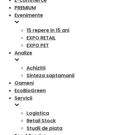
E-commerce
PREMIUM
Evenimente
15 repere in 15 ani
EXPO RETAIL
EXPO PET
Analize
Achizitii
Sinteza saptamanii
Oameni
EcoBioGreen
Servicii
Logistica
Retail Stock
Studii de piata