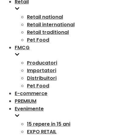
Retail
Retail national
Retail international
Retail traditional
Pet Food
FMCG
Producatori
Importatori
Distribuitori
Pet Food
E-commerce
PREMIUM
Evenimente
15 repere in 15 ani
EXPO RETAIL