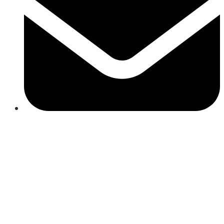
Close
this
modul