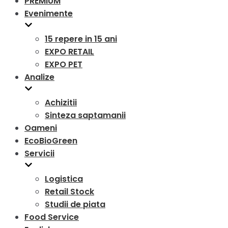
PREMIUM
Evenimente
15 repere in 15 ani
EXPO RETAIL
EXPO PET
Analize
Achizitii
Sinteza saptamanii
Oameni
EcoBioGreen
Servicii
Logistica
Retail Stock
Studii de piata
Food Service