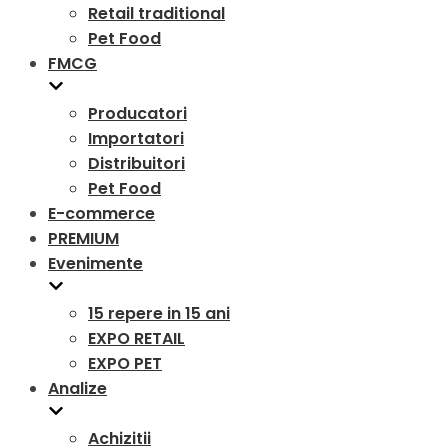
Retail traditional
Pet Food
FMCG
Producatori
Importatori
Distribuitori
Pet Food
E-commerce
PREMIUM
Evenimente
15 repere in 15 ani
EXPO RETAIL
EXPO PET
Analize
Achizitii