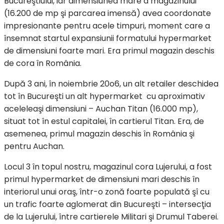
Bucureştiului, iar dimensiunea mare a magazinului
(16.200 de mp şi parcarea imensă) avea coordonate
impresionante pentru acele timpuri, moment care a
însemnat startul expansiunii formatului hypermarket
de dimensiuni foarte mari. Era primul magazin deschis
de cora în România.
După 3 ani, în noiembrie 20o6, un alt retailer deschidea
tot în Bucureşti un alt hypermarket cu aproximativ
aceleleaşi dimensiuni – Auchan Titan (16.000 mp),
situat tot în estul capitalei, în cartierul Titan. Era, de
asemenea, primul magazin deschis în România şi
pentru Auchan.
Locul 3 în topul nostru, magazinul cora Lujerului, a fost
primul hypermarket de dimensiuni mari deschis în
interiorul unui oraş, într-o zonă foarte populată şî cu
un trafic foarte aglomerat din Bucureşti – intersecţia
de la Lujerului, între cartierele Militari şi Drumul Taberei.