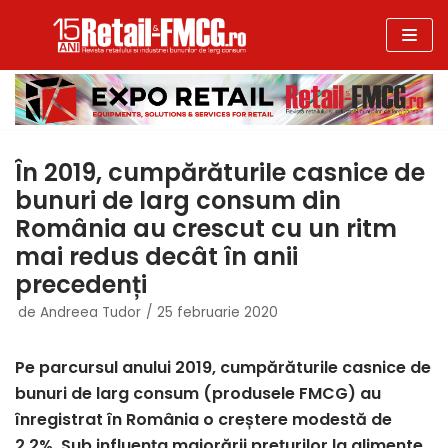
Sari
la
conținut
În 2019, cumpărăturile casnice de
bunuri de larg consum din
România au crescut cu un ritm
mai redus decât în anii
precedenți
de
Andreea Tudor
25 februarie 2020
Pe parcursul anului 2019, cumpărăturile casnice de
bunuri de larg consum (produsele FMCG) au
înregistrat în România o creștere modestă de
2.2%. Sub influența majorării prețurilor la alimente