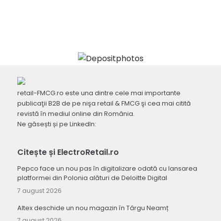
retail-FMCG.ro este una dintre cele mai importante
publicaţii B2B de pe nişa retail & FMCG şi cea mai citită
revistă în mediul online din România.
Ne găsești și pe LinkedIn:
Citește și ElectroRetail.ro
Pepco face un nou pas în digitalizare odată cu lansarea
platformei din Polonia alături de Deloitte Digital
7 august 2026
Altex deschide un nou magazin în Târgu Neamț
7 august 2026