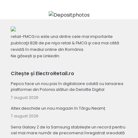
retail-FMCG.ro este una dintre cele mai importante
publicaţii B2B de pe nişa retail & FMCG şi cea mai citită
revistă în mediul online din România.
Ne găsești și pe LinkedIn:
Citește și ElectroRetail.ro
Pepco face un nou pas în digitalizare odată cu lansarea
platformei din Polonia alături de Deloitte Digital
7 august 2026
Altex deschide un nou magazin în Târgu Neamț
7 august 2026
Seria Galaxy Z de la Samsung stabilește un record pentru
cel mai mare număr de precomenzi înregistrat vreodată