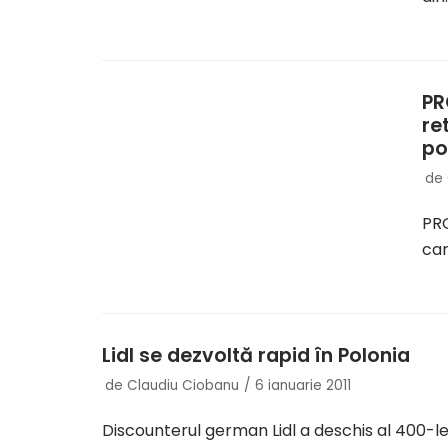
PR
re
po
de
PRO
car
Lidl se dezvoltă rapid în Polonia
de
Claudiu Ciobanu
6 ianuarie 2011
Discounterul german Lidl a deschis al 400-l