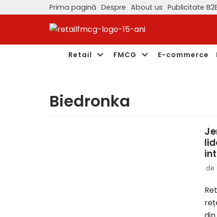
Prima pagină
Despre
About us
Publicitate B2
Sari
la
conținut
Retail
FMCG
E-commerce
Biedronka
Je
li
in
de
Ret
reț
di