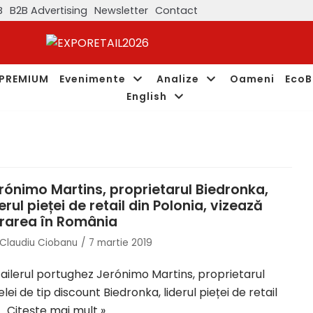
B
B2B Advertising
Newsletter
Contact
PREMIUM
Evenimente
Analize
Oameni
EcoB
English
rónimo Martins, proprietarul Biedronka,
derul pieței de retail din Polonia, vizează
trarea în România
Claudiu Ciobanu
7 martie 2019
ailerul portughez Jerónimo Martins, proprietarul
elei de tip discount Biedronka, liderul pieței de retail
n…
Citește mai mult »