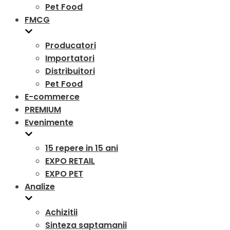
Pet Food
FMCG
Producatori
Importatori
Distribuitori
Pet Food
E-commerce
PREMIUM
Evenimente
15 repere in 15 ani
EXPO RETAIL
EXPO PET
Analize
Achizitii
Sinteza saptamanii