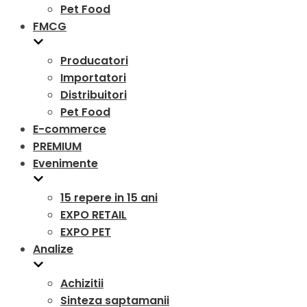
Pet Food
FMCG
Producatori
Importatori
Distribuitori
Pet Food
E-commerce
PREMIUM
Evenimente
15 repere in 15 ani
EXPO RETAIL
EXPO PET
Analize
Achizitii
Sinteza saptamanii