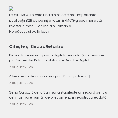
retail-FMCG.ro este una dintre cele mai importante
publicaţii B2B de pe nişa retail & FMCG şi cea mai citită
revistă în mediul online din România.
Ne găsești și pe LinkedIn:
Citește și ElectroRetail.ro
Pepco face un nou pas în digitalizare odată cu lansarea
platformei din Polonia alături de Deloitte Digital
7 august 2026
Altex deschide un nou magazin în Târgu Neamț
7 august 2026
Seria Galaxy Z de la Samsung stabilește un record pentru
cel mai mare număr de precomenzi înregistrat vreodată
7 august 2026