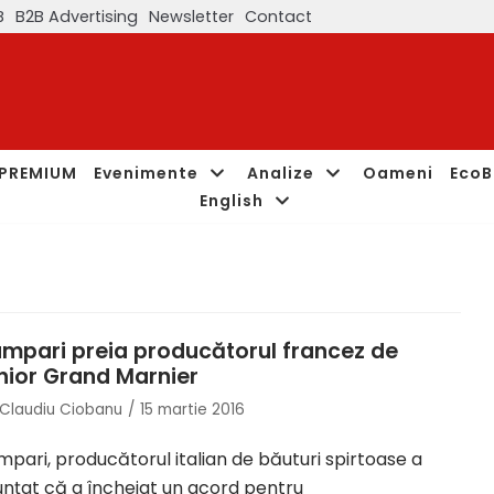
B
B2B Advertising
Newsletter
Contact
PREMIUM
Evenimente
Analize
Oameni
EcoB
English
mpari preia producătorul francez de
chior Grand Marnier
Claudiu Ciobanu
15 martie 2016
pari, producătorul italian de băuturi spirtoase a
nţat că a încheiat un acord pentru