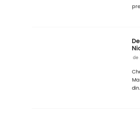
pr
De
Ni
de
Che
Mar
di