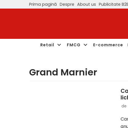
Prima pagină
Despre
About us
Publicitate B2
Sari
la
conținut
Retail
FMCG
E-commerce
Grand Marnier
Ca
li
de
Cam
anu