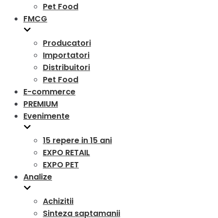
Pet Food
FMCG
Producatori
Importatori
Distribuitori
Pet Food
E-commerce
PREMIUM
Evenimente
15 repere in 15 ani
EXPO RETAIL
EXPO PET
Analize
Achizitii
Sinteza saptamanii