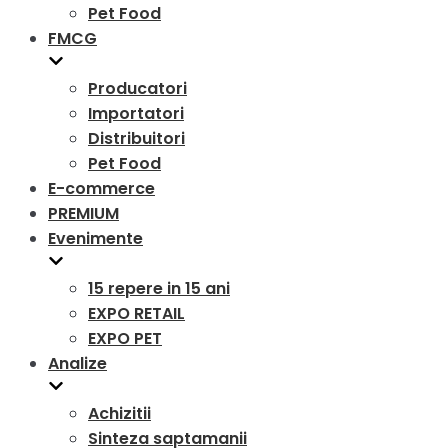
Pet Food
FMCG
Producatori
Importatori
Distribuitori
Pet Food
E-commerce
PREMIUM
Evenimente
15 repere in 15 ani
EXPO RETAIL
EXPO PET
Analize
Achizitii
Sinteza saptamanii