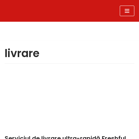
Sari
la
conținut
livrare
Serviciul de livrare ultra-rapidă Freshful