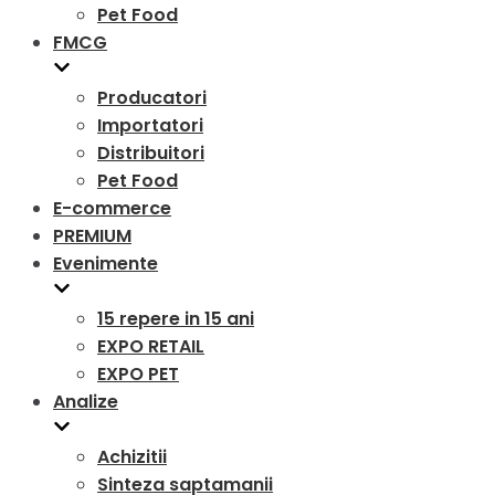
Pet Food
FMCG
Producatori
Importatori
Distribuitori
Pet Food
E-commerce
PREMIUM
Evenimente
15 repere in 15 ani
EXPO RETAIL
EXPO PET
Analize
Achizitii
Sinteza saptamanii