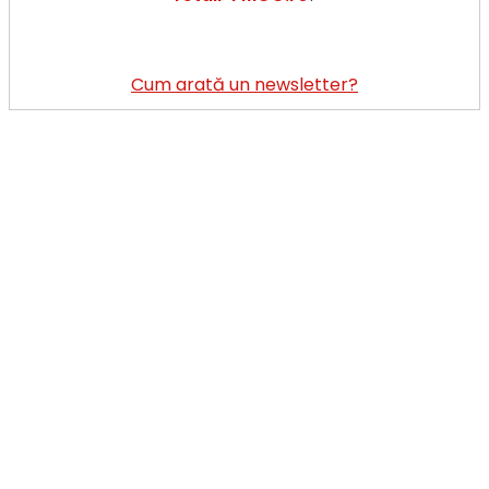
30
marti
Cum arată un newsletter?