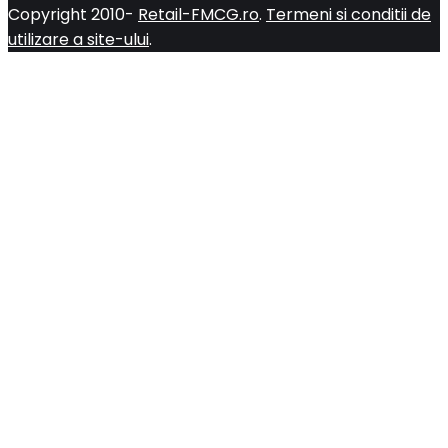
Copyright 2010-
Retail-FMCG.ro
.
Termeni si conditii de
utilizare a site-ului
.
Close
this
module