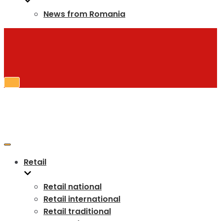
News from Romania
Toggle
Navigation
Toggle
Navigation
Retail
Retail national
Retail international
Retail traditional