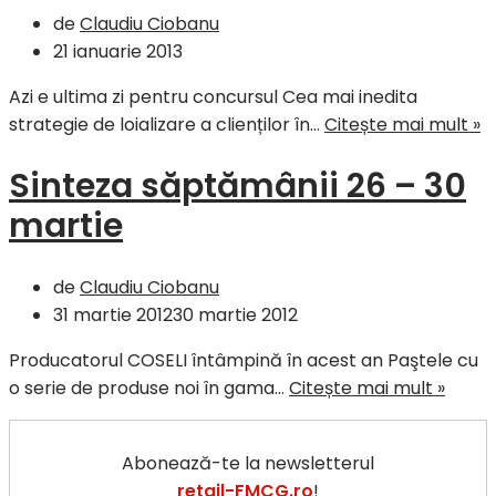
de
Claudiu Ciobanu
21 ianuarie 2013
Azi e ultima zi pentru concursul Cea mai inedita
S
strategie de loializare a clienților în…
Citește mai mult »
s
Sinteza săptămânii 26 – 30
1
–
martie
18
i
de
Claudiu Ciobanu
31 martie 2012
30 martie 2012
Producatorul COSELI întâmpină în acest an Paştele cu
Sinte
o serie de produse noi în gama…
Citește mai mult »
săptă
26
Abonează-te la newsletterul
–
retail-FMCG.ro
!