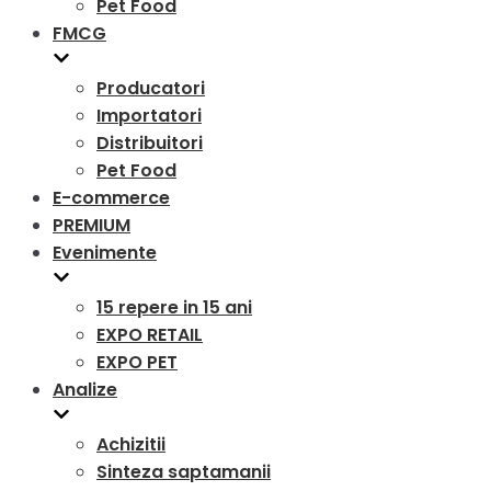
Pet Food
FMCG
Producatori
Importatori
Distribuitori
Pet Food
E-commerce
PREMIUM
Evenimente
15 repere in 15 ani
EXPO RETAIL
EXPO PET
Analize
Achizitii
Sinteza saptamanii