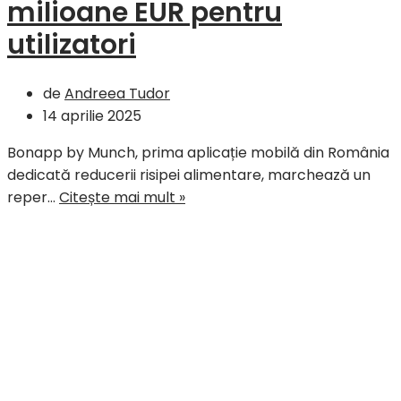
milioane EUR pentru
d
utilizatori
E
d
r
de
Andreea Tudor
r
14 aprilie 2025
a
Bonapp by Munch, prima aplicație mobilă din România
dedicată reducerii risipei alimentare, marchează un
Bonapp
reper…
Citește mai mult »
salvează
500
de
tone
de
alimente
în
România,
generând