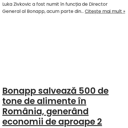
Luka Zivkovic a fost numit în funcția de Director
L
General al Bonapp, acum parte din…
Citește mai mult »
Z
e
n
D
G
a
B
p
d
M
Bonapp salvează 500 de
a
l
tone de alimente în
î
România, generând
E
C
economii de aproape 2
și