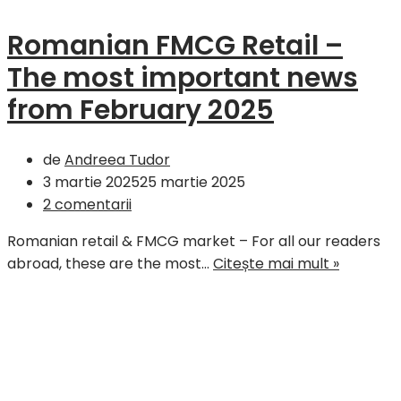
economii
Romanian FMCG Retail –
de
aproape
The most important news
2
from February 2025
milioane
EUR
pentru
de
Andreea Tudor
utilizatori
3 martie 2025
25 martie 2025
2 comentarii
Romanian retail & FMCG market – For all our readers
Romania
abroad, these are the most…
Citește mai mult »
FMCG
Retail
–
The
most
importa