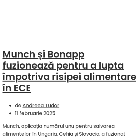
săp
10
–
14
feb
202
Munch și Bonapp
fuzionează pentru a lupta
împotriva risipei alimentare
în ECE
de
Andreea Tudor
11 februarie 2025
Munch, aplicația numărul unu pentru salvarea
alimentelor în Ungaria, Cehia și Slovacia, a fuzionat