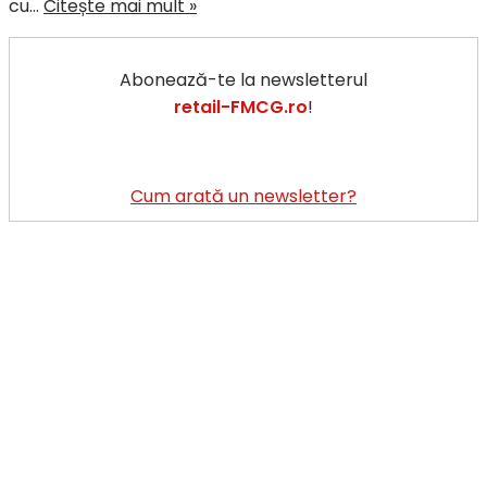
Munch
cu…
Citește mai mult »
și
Bonapp
Abonează-te la newsletterul
fuzionează
retail-FMCG.ro
!
pentru
a
lupta
împotriva
Cum arată un newsletter?
risipei
alimentare
în
ECE