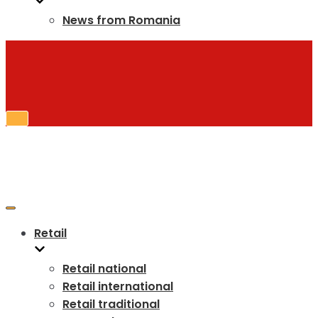
News from Romania
Toggle
Navigation
Toggle
Navigation
Retail
Retail national
Retail international
Retail traditional