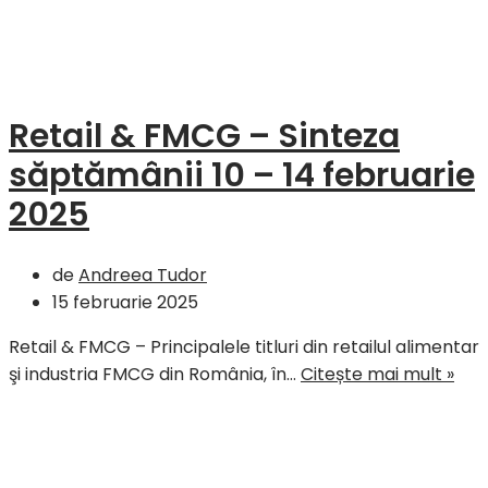
news
from
Februar
2025
Retail & FMCG – Sinteza
săptămânii 10 – 14 februarie
2025
de
Andreea Tudor
15 februarie 2025
Retail & FMCG – Principalele titluri din retailul alimentar
Reta
şi industria FMCG din România, în…
Citește mai mult »
&
FM
–
Sin