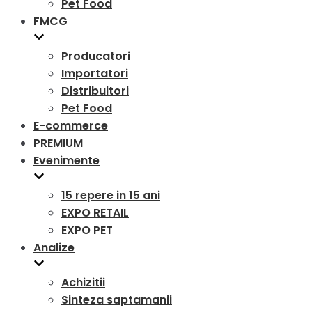
Pet Food
FMCG
Producatori
Importatori
Distribuitori
Pet Food
E-commerce
PREMIUM
Evenimente
15 repere in 15 ani
EXPO RETAIL
EXPO PET
Analize
Achizitii
Sinteza saptamanii