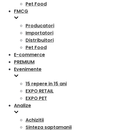
Pet Food
FMCG
Producatori
Importatori
Distribuitori
Pet Food
E-commerce
PREMIUM
Evenimente
15 repere in 15 ani
EXPO RETAIL
EXPO PET
Analize
Achizitii
Sinteza saptamanii