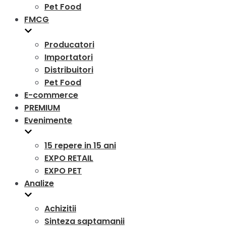
Pet Food
FMCG
Producatori
Importatori
Distribuitori
Pet Food
E-commerce
PREMIUM
Evenimente
15 repere in 15 ani
EXPO RETAIL
EXPO PET
Analize
Achizitii
Sinteza saptamanii