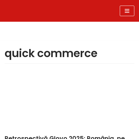
Sari
la
conținut
quick commerce
Retrospectivă Glovo 2025: România, pe