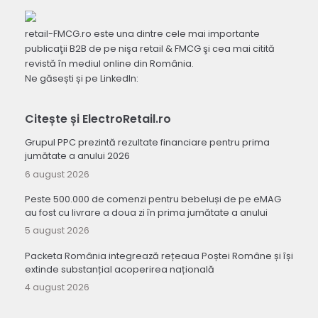
retail-FMCG.ro este una dintre cele mai importante
publicaţii B2B de pe nişa retail & FMCG şi cea mai citită
revistă în mediul online din România.
Ne găsești și pe LinkedIn:
Citește și ElectroRetail.ro
Grupul PPC prezintă rezultate financiare pentru prima
jumătate a anului 2026
6 august 2026
Peste 500.000 de comenzi pentru bebeluși de pe eMAG
au fost cu livrare a doua zi în prima jumătate a anului
5 august 2026
Packeta România integrează rețeaua Poștei Române și își
extinde substanțial acoperirea națională
4 august 2026