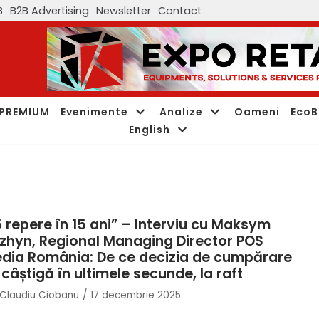
B
B2B Advertising
Newsletter
Contact
PREMIUM
Evenimente
Analize
Oameni
EcoB
English
5 repere în 15 ani” – Interviu cu Maksym
zhyn, Regional Managing Director POS
dia România: De ce decizia de cumpărare
 câștigă în ultimele secunde, la raft
Claudiu Ciobanu
17 decembrie 2025