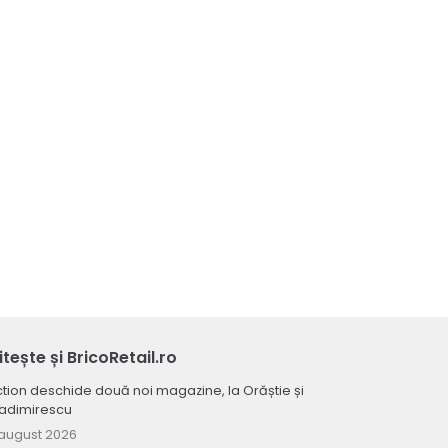
itește și BricoRetail.ro
tion deschide două noi magazine, la Orăștie și
ladimirescu
august 2026