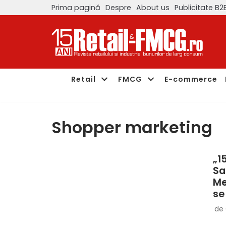
Prima pagină
Despre
About us
Publicitate B2
Sari
la
conținut
Retail
FMCG
E-commerce
Shopper marketing
„1
Sa
Me
se
de