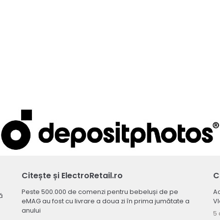
Citește și ElectroRetail.ro
C
Peste 500.000 de comenzi pentru bebeluși de pe
Ac
ă
eMAG au fost cu livrare a doua zi în prima jumătate a
V
anului
5 