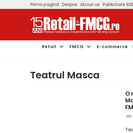
Prima pagină
Despre
About us
Publicitate B2
Sari
la
conținut
Retail
FMCG
E-commerce
Teatrul Masca
O 
Mas
FM
de
Tea