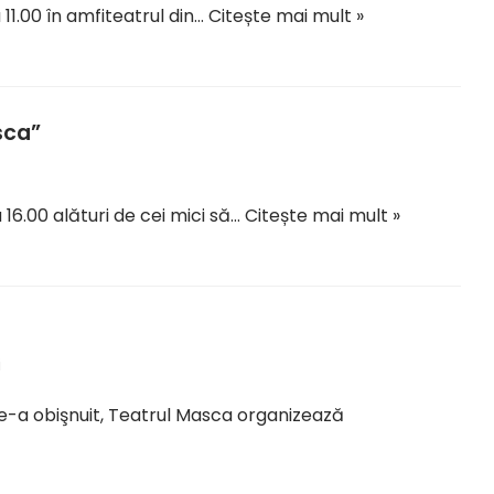
 11.00 în amfiteatrul din…
Citește mai mult »
sca”
a 16.00 alături de cei mici să…
Citește mai mult »
i
 ne-a obişnuit, Teatrul Masca organizează