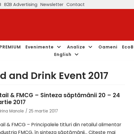
B
B2B Advertising
Newsletter
Contact
PREMIUM
Evenimente
Analize
Oameni
EcoB
English
d and Drink Event 2017
tail & FMCG – Sinteza săptămânii 20 – 24
rtie 2017
Irina Manole
25 martie 2017
ail & FMCG – Principalele titluri din retailul alimentar
industria FMCG, în sinteza săptămânii…
Citește mai