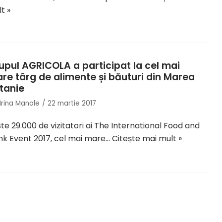
t »
upul AGRICOLA a participat la cel mai
re târg de alimente și băuturi din Marea
itanie
Irina Manole
22 martie 2017
te 29.000 de vizitatori ai The International Food and
nk Event 2017, cel mai mare…
Citește mai mult »