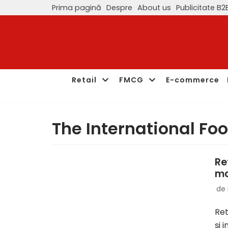
Prima pagină
Despre
About us
Publicitate B2
Sari
la
conținut
Retail
FMCG
E-commerce
The International Foo
Re
ma
de
Ret
şi 