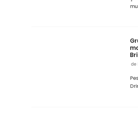
mul
Gr
ma
Br
de
Pes
Dri