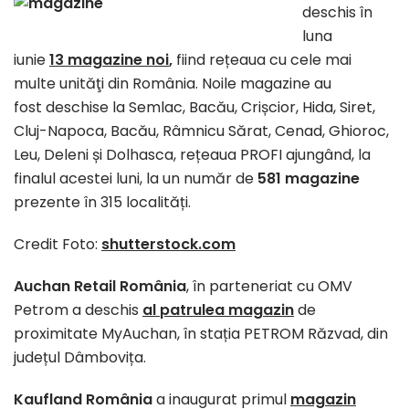
deschis în
luna
iunie
13
magazine noi
,
fiind rețeaua cu cele mai
multe unităţi din România. Noile magazine au
fost deschise la Semlac, Bacău, Crișcior, Hida, Siret,
Cluj-Napoca, Bacău, Râmnicu Sărat, Cenad, Ghioroc,
Leu, Deleni și Dolhasca, rețeaua PROFI ajungând, la
finalul acestei luni, la un număr de
581
magazine
prezente în 315 localități.
Credit Foto:
shutterstock.com
Auchan Retail România
, în parteneriat cu OMV
Petrom a deschis
al patrulea magazin
de
proximitate MyAuchan, în stația PETROM Răzvad, din
județul Dâmbovița.
Kaufland România
a inaugurat primul
magazin