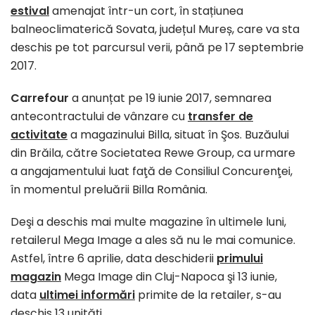
estival
amenajat într-un cort, în stațiunea
balneoclimaterică Sovata, județul Mureș, care va sta
deschis pe tot parcursul verii, până pe 17 septembrie
2017.
Carrefour
a anunțat pe 19 iunie 2017, semnarea
antecontractului de vânzare cu
transfer de
activitate
a magazinului Billa, situat în Şos. Buzăului
din Brăila, către Societatea Rewe Group, ca urmare
a angajamentului luat faţă de Consiliul Concurenţei,
în momentul preluării Billa România.
Deşi a deschis mai multe magazine în ultimele luni,
retailerul Mega Image a ales să nu le mai comunice.
Astfel, între 6 aprilie, data deschiderii
primului
magazin
Mega Image din Cluj-Napoca şi 13 iunie,
data
ultimei informări
primite de la retailer, s-au
deschis 13 unităţi.