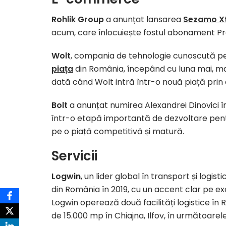
Rohlik Group
a anunțat lansarea
Sezamo X
acum, care înlocuiește fostul abonament P
Wolt
, compania de tehnologie cunoscută pe
piața
din România, începând cu luna mai, mar
dată când Wolt intră într-o nouă piață prin 
Bolt
a anunțat numirea Alexandrei Dinovici î
într-o etapă importantă de dezvoltare pentr
pe o piață competitivă și matură.
Servicii
Logwin
, un lider global în transport și logi
din România în 2019, cu un accent clar pe ex
Logwin operează două facilități logistice în 
de 15.000 mp în Chiajna, Ilfov, în următoarel