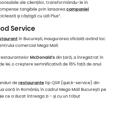
ponsabile ale clienților, transformându-le în
ompense tangibile prin lansarea
campaniei
iclează și câștigă cu Lidl Plus”.
od Service
staurant
în București, inaugurarea oficială având loc
entrului comercial Mega Mall.
 restaurantelor
McDonald’s
din țară, a înregistrat în
e lei, o creștere semnificativă de 16% față de anul
randuri de
restaurante
tip QSR (quick-service) din
doua oară în România, în cadrul Mega Mall București pe
e ce a durat întreaga zi – și cu un tribut