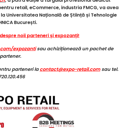
ech
, a patra ediție a târgului profesional dedicat
r pentru retail, eCommerce, industria FMCG, va avea
la Universitatea Națională de Știință și Tehnologie
HNICA București.
 despre noii parteneri și expozanți!
.com/expozanti
sau achiziționează un pachet de
partener.
entru parteneri la
contact@expo-retail.com
sau tel.
720.120.456