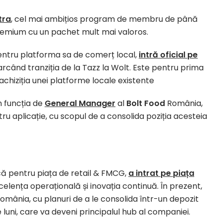
tra
, cel mai ambițios program de membru de până
remium cu un pachet mult mai valoros.
ntru platforma sa de comerț local,
intră oficial pe
când tranziția de la Tazz la Wolt. Este pentru prima
achiziția unei platforme locale existente
n funcția de
General Manager
al
Bolt Food
România,
u aplicație, cu scopul de a consolida poziția acesteia
stică pentru piața de retail & FMCG,
a intrat pe piața
celența operațională și inovația continuă. În prezent,
România, cu planuri de a le consolida într-un depozit
e luni, care va deveni principalul hub al companiei.