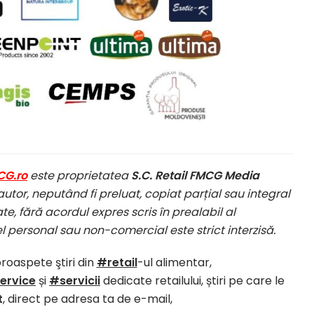
CG.ro
este proprietatea
S.C. Retail FMCG Media
autor, neputând fi preluat, copiat parțial sau integral
te, fără acordul expres scris în prealabil al
el personal sau non-comercial este strict interzisă.
proaspete ştiri din
#retail
-ul alimentar,
ervice
și
#servicii
dedicate retailului, știri pe care le
t
, direct pe adresa ta de e-mail,