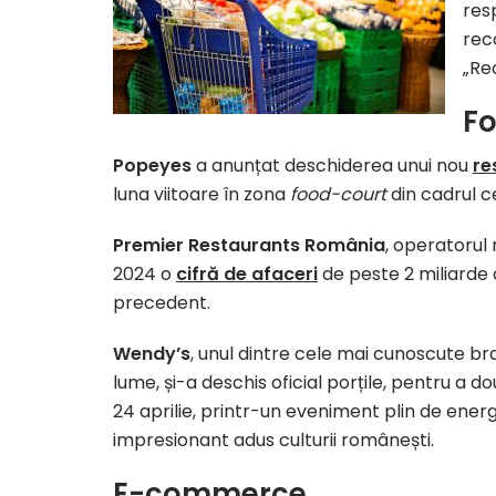
res
rec
„Rec
Fo
Popeyes
a anunțat deschiderea unui nou
re
luna viitoare în zona
food-court
din cadrul c
Premier Restaurants România
, operatorul
2024 o
cifră de afaceri
de peste 2 miliarde d
precedent.
Wendy’s
, unul dintre cele mai cunoscute b
lume, și-a deschis oficial porțile, pentru a 
24 aprilie, printr-un eveniment plin de energi
impresionant adus culturii românești.
E-commerce