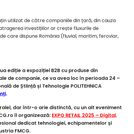
țin utilizat de către companiile din țară, din cauza
 atragerea investițiilor ar crește fluxurile de
de care dispune România (fluvial, maritim, feroviar,
oua ediție a expoziției B2B cu produse din
male de companie, ce va avea loc în perioada 24 –
onală de Știință și Tehnologie POLITEHNICA
nți
.
lel, dar într-o arie distinctă, cu un alt eveniment
MCG.ro îl organizează:
EXPO RETAIL 2025 – Digital,
ofesional dedicat tehnologiei, echipamentelor și
dustria FMCG.