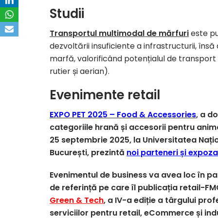
Studii
Transportul multimodal de mărfuri
este pu
dezvoltării insuficiente a infrastructurii, însă
marfă, valorificând potențialul de transport 
rutier și aerian).
Evenimente retail
EXPO PET 2025 – Food & Accessories
, a d
categoriile hrană și accesorii pentru ani
25 septembrie 2025, la Universitatea Nați
București, prezintă
noi parteneri și expoza
Evenimentul de business va avea loc în para
de referință pe care îl publicația retail-F
Green & Tech
, a IV-a ediție a târgului pr
serviciilor pentru retail, eCommerce și in