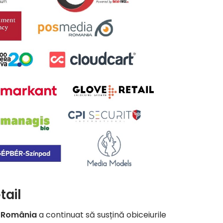
tail
l România
a continuat să susțină obiceiurile