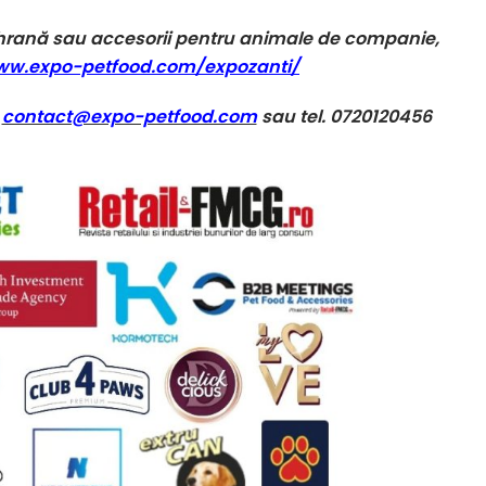
 hrană sau accesorii pentru animale de companie,
w.expo-petfood.com/expozanti/
a
contact@expo-petfood.com
sau tel. 0720120456