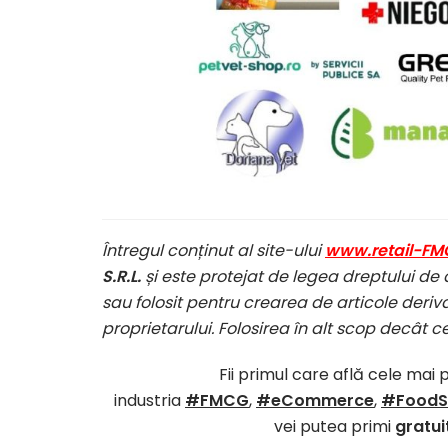
Întregul conținut al site-ului
www.retail-FM
S.R.L.
și este protejat de legea dreptului de 
sau folosit pentru crearea de articole deriva
proprietarului. Folosirea în alt scop decât c
Fii primul care află cele mai 
industria
#FMCG
,
#eCommerce
,
#FoodS
vei putea primi
gratui