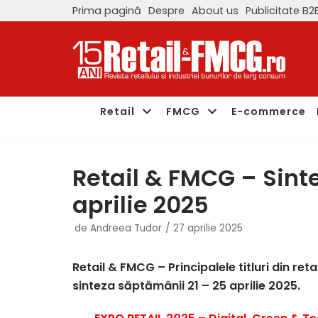
Prima pagină
Despre
About us
Publicitate B2
Sari
la
conținut
Retail
FMCG
E-commerce
Retail & FMCG – Sint
aprilie 2025
de
Andreea Tudor
27 aprilie 2025
Retail & FMCG – Principalele titluri din ret
sinteza săptămânii 21 – 25 aprilie 2025.