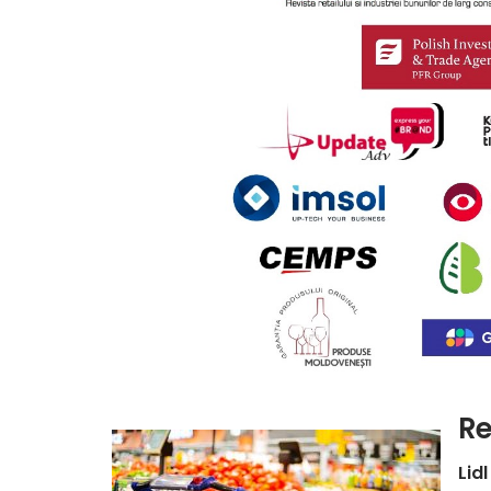
Re
Lid