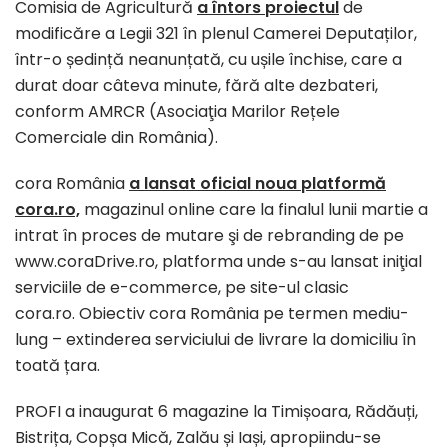
Comisia de Agricultură
a întors proiectul
de
modificăre a Legii 321 în plenul Camerei Deputaților,
într-o ședință neanunțată, cu ușile închise, care a
durat doar câteva minute, fără alte dezbateri,
conform AMRCR (Asociaţia Marilor Rețele
Comerciale din România).
cora România
a lansat oficial noua platformă
cora.ro,
magazinul online care la finalul lunii martie a
intrat în proces de mutare şi de rebranding de pe
www.coraDrive.ro, platforma unde s-au lansat iniţial
serviciile de e-commerce, pe site-ul clasic
cora.ro. Obiectiv cora România pe termen mediu-
lung – extinderea serviciului de livrare la domiciliu în
toată țara.
PROFI a inaugurat 6 magazine la Timișoara, Rădăuți,
Bistrița, Copșa Mică, Zalău și Iași, apropiindu-se