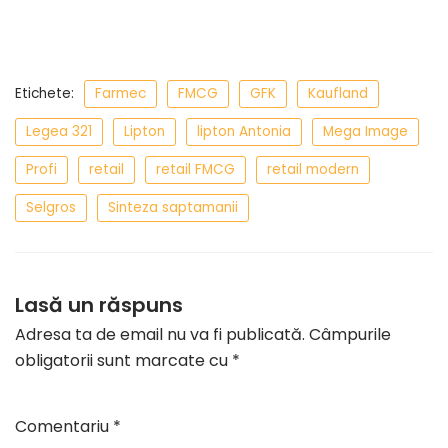
Etichete:
Farmec
FMCG
GFK
Kaufland
Legea 321
Lipton
lipton Antonia
Mega Image
Profi
retail
retail FMCG
retail modern
Selgros
Sinteza saptamanii
Lasă un răspuns
Adresa ta de email nu va fi publicată.
Câmpurile
obligatorii sunt marcate cu
*
Comentariu
*