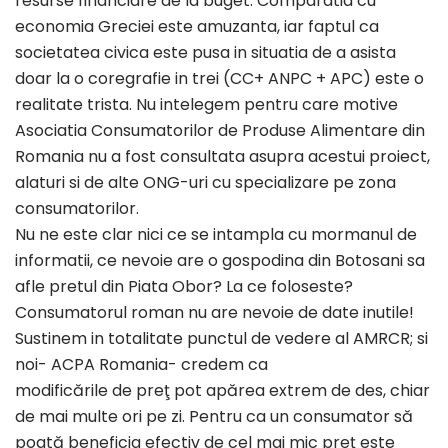
resurse financiare de la buget. Comparatia cu
economia Greciei este amuzanta, iar faptul ca
societatea civica este pusa in situatia de a asista
doar la o coregrafie in trei (CC+ ANPC + APC) este o
realitate trista. Nu intelegem pentru care motive
Asociatia Consumatorilor de Produse Alimentare din
Romania nu a fost consultata asupra acestui proiect,
alaturi si de alte ONG-uri cu specializare pe zona
consumatorilor.
Nu ne este clar nici ce se intampla cu mormanul de
informatii, ce nevoie are o gospodina din Botosani sa
afle pretul din Piata Obor? La ce foloseste?
Consumatorul roman nu are nevoie de date inutile!
Sustinem in totalitate punctul de vedere al AMRCR; si
noi- ACPA Romania- credem ca
modificările de preţ pot apărea extrem de des, chiar
de mai multe ori pe zi. Pentru ca un consumator să
poată beneficia efectiv de cel mai mic preţ este