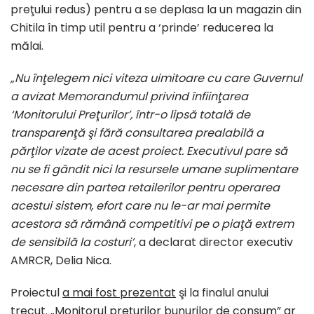
preţului redus) pentru a se deplasa la un magazin din
Chitila în timp util pentru a ‘prinde’ reducerea la
mălai.
„Nu înţelegem nici viteza uimitoare cu care Guvernul
a avizat Memorandumul privind înfiinţarea
‘Monitorului Preţurilor’, într-o lipsă totală de
transparenţă şi fără consultarea prealabilă a
părţilor vizate de acest proiect. Executivul pare să
nu se fi gândit nici la resursele umane suplimentare
necesare din partea retailerilor pentru operarea
acestui sistem, efort care nu le-ar mai permite
acestora să rămână competitivi pe o piaţă extrem
de sensibilă la costuri’
, a declarat director executiv
AMRCR, Delia Nica.
Proiectul
a mai fost prezentat
şi la finalul anului
trecut. „Monitorul preţurilor bunurilor de consum” ar