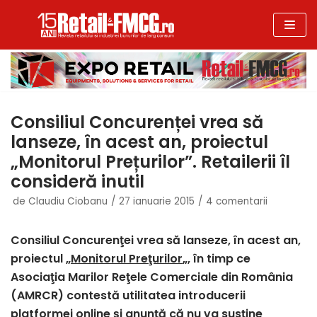
Sari
la
conținut
Consiliul Concurenței vrea să
lanseze, în acest an, proiectul
„Monitorul Prețurilor”. Retailerii îl
consideră inutil
de
Claudiu Ciobanu
27 ianuarie 2015
4 comentarii
Consiliul Concurenţei vrea să lanseze, în acest an,
proiectul „
Monitorul Preţurilor
„, în timp ce
Asociaţia Marilor Reţele Comerciale din România
(AMRCR) contestă utilitatea introducerii
platformei online şi anunţă că nu va susţine