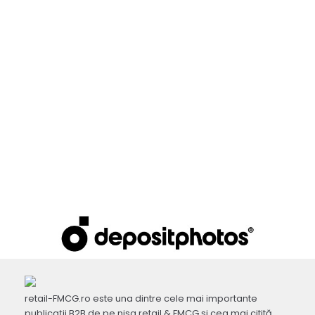
retail-FMCG.ro este una dintre cele mai importante
publicaţii B2B de pe nişa retail & FMCG şi cea mai citită