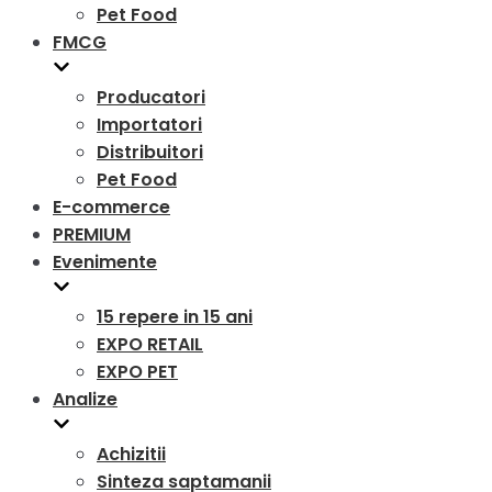
Pet Food
FMCG
Producatori
Importatori
Distribuitori
Pet Food
E-commerce
PREMIUM
Evenimente
15 repere in 15 ani
EXPO RETAIL
EXPO PET
Analize
Achizitii
Sinteza saptamanii