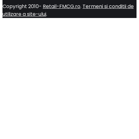
Copyright 2010-
Retail-FMCG.ro
.
Termeni si conditii de
utilizare a site-ului
.
Close
this
module