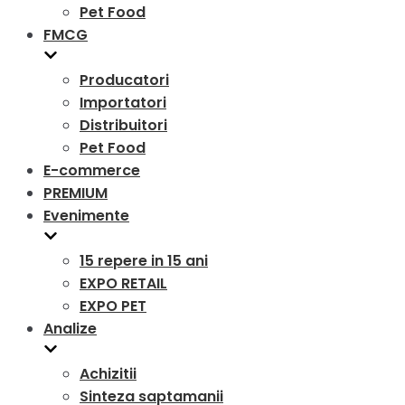
Pet Food
FMCG
Producatori
Importatori
Distribuitori
Pet Food
E-commerce
PREMIUM
Evenimente
15 repere in 15 ani
EXPO RETAIL
EXPO PET
Analize
Achizitii
Sinteza saptamanii