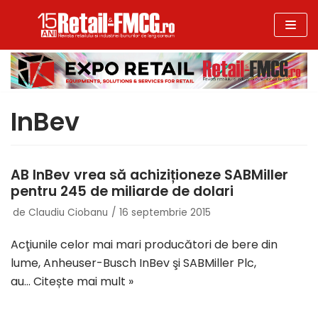
Sari
la
conținut
InBev
AB InBev vrea să achiziționeze SABMiller
pentru 245 de miliarde de dolari
de
Claudiu Ciobanu
16 septembrie 2015
Acţiunile celor mai mari producători de bere din
lume, Anheuser-Busch InBev şi SABMiller Plc,
au…
Citește mai mult »