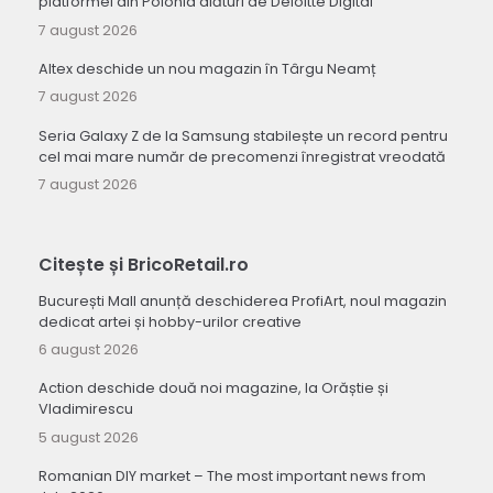
platformei din Polonia alături de Deloitte Digital
7 august 2026
Altex deschide un nou magazin în Târgu Neamț
7 august 2026
Seria Galaxy Z de la Samsung stabilește un record pentru
cel mai mare număr de precomenzi înregistrat vreodată
7 august 2026
Citește și BricoRetail.ro
București Mall anunță deschiderea ProfiArt, noul magazin
dedicat artei și hobby-urilor creative
6 august 2026
Action deschide două noi magazine, la Orăștie și
Vladimirescu
5 august 2026
Romanian DIY market – The most important news from