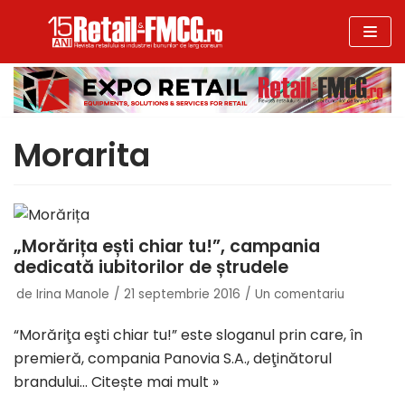
Sari
la
conținut
Morarita
„Morărița ești chiar tu!”, campania
dedicată iubitorilor de ștrudele
de
Irina Manole
21 septembrie 2016
Un comentariu
“Morăriţa eşti chiar tu!” este sloganul prin care, în
premieră, compania Panovia S.A., deţinătorul
brandului…
Citește mai mult »