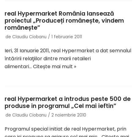
real Hypermarket România lansează
proiectul „Produceți românește, vindem
românește”
de
Claudiu Ciobanu
1 februarie 2011
Ieri, 31 Ianuarie 2011, real Hypermarket a dat semnalul
întăririi relaţiilor dintre marii retaileri
alimentari…
Citește mai mult »
real Hypermarket a introdus peste 500 de
produse in programul „Cel mai ieftin”
de
Claudiu Ciobanu
2 noiembrie 2010
Programul special initiat de real Hypermarket, prin
care isi propune sa asigure cel mai mic…
Citește mai