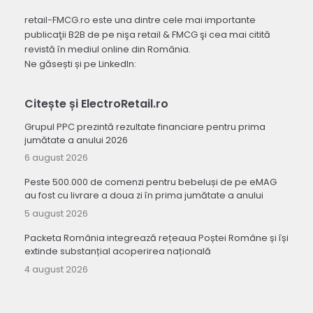
retail-FMCG.ro este una dintre cele mai importante
publicaţii B2B de pe nişa retail & FMCG şi cea mai citită
revistă în mediul online din România.
Ne găsești și pe LinkedIn:
Citește și ElectroRetail.ro
Grupul PPC prezintă rezultate financiare pentru prima
jumătate a anului 2026
6 august 2026
Peste 500.000 de comenzi pentru bebeluși de pe eMAG
au fost cu livrare a doua zi în prima jumătate a anului
5 august 2026
Packeta România integrează rețeaua Poștei Române și își
extinde substanțial acoperirea națională
4 august 2026