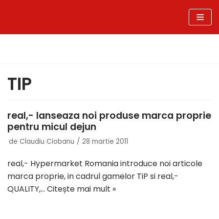
Sari
la
conținut
TIP
real,- lanseaza noi produse marca proprie
pentru micul dejun
de
Claudiu Ciobanu
28 martie 2011
real,- Hypermarket Romania introduce noi articole
marca proprie, in cadrul gamelor TiP si real,-
QUALITY,…
Citește mai mult »