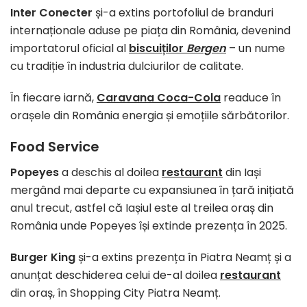
Inter Conecter
și-a extins portofoliul de branduri
internaționale aduse pe piața din România, devenind
importatorul oficial al
biscuiților
Bergen
– un nume
cu tradiție în industria dulciurilor de calitate.
În fiecare iarnă,
Caravana Coca-Cola
readuce în
orașele din România energia și emoțiile sărbătorilor.
Food Service
Popeyes
a deschis al doilea
restaurant
din Iași
mergând mai departe cu expansiunea în țară inițiată
anul trecut, astfel că Iașiul este al treilea oraș din
România unde Popeyes își extinde prezența în 2025.
Burger King
și-a extins prezența în Piatra Neamț și a
anunțat deschiderea celui de-al doilea
restaurant
din oraș, în Shopping City Piatra Neamț.