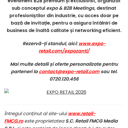
eveniment B2B premium și exclusivist, organizat
sub conceptul
expo & B2B Meetings
, destinat
profesioniștilor din industrie, cu acces doar pe
bază de invitație, pentru a asigura întâlniri de
business de înaltă calitate și networking eficient.
Rezervă-ți standul, aici:
www.expo-
retail.com/expozanti/
Mai multe detalii și oferte personalizate pentru
parteneri la
contact@expo-retail.com
sau tel.
0720.120.456
Întregul conținut al site-ului
www.retail-
FMCG.ro
este proprietatea
S.C. Retail FMCG Media