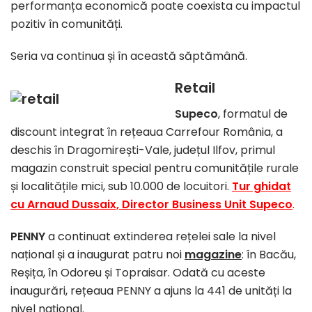
performanța economică poate coexista cu impactul
pozitiv în comunități.
Seria va continua și în această săptămână.
Retail
Supeco
, formatul de
discount integrat în rețeaua Carrefour România, a
deschis în Dragomirești-Vale, județul Ilfov, primul
magazin construit special pentru comunitățile rurale
și localitățile mici, sub 10.000 de locuitori.
Tur ghidat
cu Arnaud Dussaix, Director Business Unit Supeco
.
PENNY
a continuat extinderea rețelei sale la nivel
național și a inaugurat patru noi
magazine
: în Bacău,
Reșița, în Odoreu și Topraisar. Odată cu aceste
inaugurări, rețeaua PENNY a ajuns la 441 de unități la
nivel național.