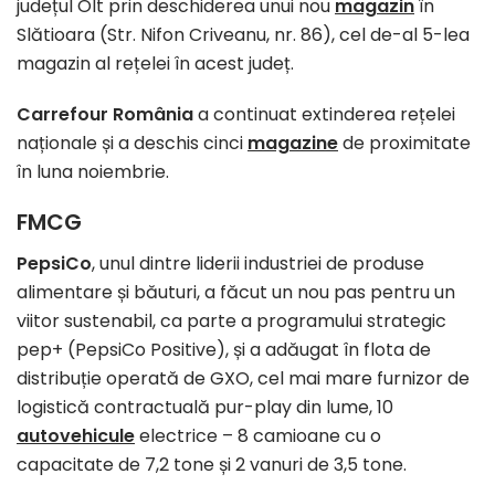
județul Olt prin deschiderea unui nou
magazin
în
Slătioara (Str. Nifon Criveanu, nr. 86), cel de-al 5-lea
magazin al rețelei în acest județ.
Carrefour România
a continuat extinderea rețelei
naționale și a deschis cinci
magazine
de proximitate
în luna noiembrie.
FMCG
PepsiCo
, unul dintre liderii industriei de produse
alimentare și băuturi, a făcut un nou pas pentru un
viitor sustenabil, ca parte a programului strategic
pep+ (PepsiCo Positive), și a adăugat în flota de
distribuție operată de GXO, cel mai mare furnizor de
logistică contractuală pur-play din lume, 10
autovehicule
electrice – 8 camioane cu o
capacitate de 7,2 tone și 2 vanuri de 3,5 tone.