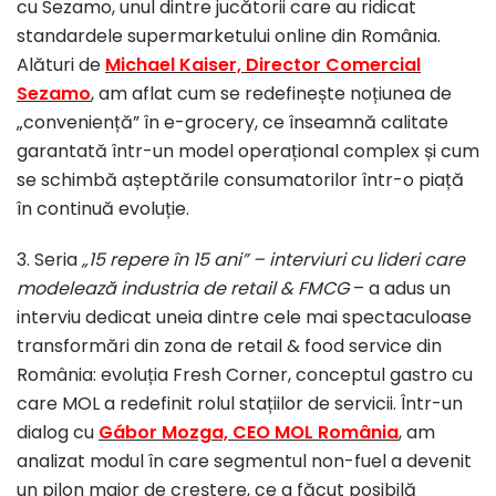
cu Sezamo, unul dintre jucătorii care au ridicat
standardele supermarketului online din România.
Alături de
Michael Kaiser, Director Comercial
Sezamo
, am aflat cum se redefinește noțiunea de
„conveniență” în e-grocery, ce înseamnă calitate
garantată într-un model operațional complex și cum
se schimbă așteptările consumatorilor într-o piață
în continuă evoluție.
3. Seria
„15 repere în 15 ani” – interviuri cu lideri care
modelează industria de retail & FMCG
– a adus un
interviu dedicat uneia dintre cele mai spectaculoase
transformări din zona de retail & food service din
România: evoluția Fresh Corner, conceptul gastro cu
care MOL a redefinit rolul stațiilor de servicii. Într-un
dialog cu
Gábor Mozga, CEO MOL România
, am
analizat modul în care segmentul non-fuel a devenit
un pilon major de creștere, ce a făcut posibilă