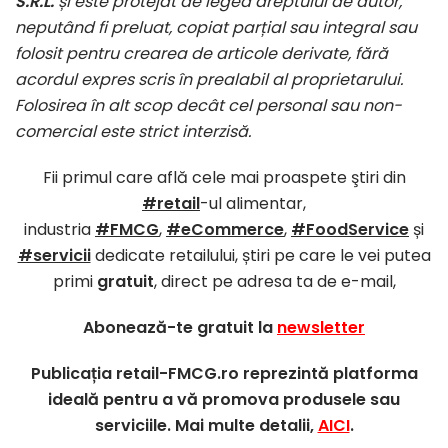
S.R.L.
și este protejat de legea dreptului de autor,
neputând fi preluat, copiat parțial sau integral sau
folosit pentru crearea de articole derivate, fără
acordul expres scris în prealabil al proprietarului.
Folosirea în alt scop decât cel personal sau non-
comercial este strict interzisă.
Fii primul care află cele mai proaspete ştiri din
#retail
-ul alimentar,
industria
#FMCG
,
#eCommerce
,
#FoodService
și
#servicii
dedicate retailului, știri pe care le vei putea
primi
gratuit
, direct pe adresa ta de e-mail,
Abonează-te gratuit la
newsletter
Publicația retail-FMCG.ro reprezintă platforma
ideală pentru a vă promova produsele sau
serviciile. Mai multe detalii,
AICI
.