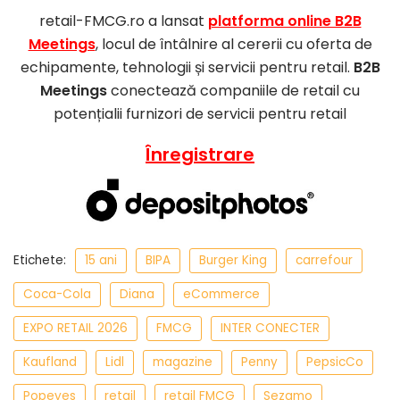
retail-FMCG.ro a lansat
platforma online B2B
Meetings
, locul de întâlnire al cererii cu oferta de
echipamente, tehnologii și servicii pentru retail.
B2B
Meetings
conectează companiile de retail cu
potențialii furnizori de servicii pentru retail
Înregistrare
Etichete:
15 ani
BIPA
Burger King
carrefour
Coca-Cola
Diana
eCommerce
EXPO RETAIL 2026
FMCG
INTER CONECTER
Kaufland
Lidl
magazine
Penny
PepsicCo
Popeyes
retail
retail FMCG
Sezamo