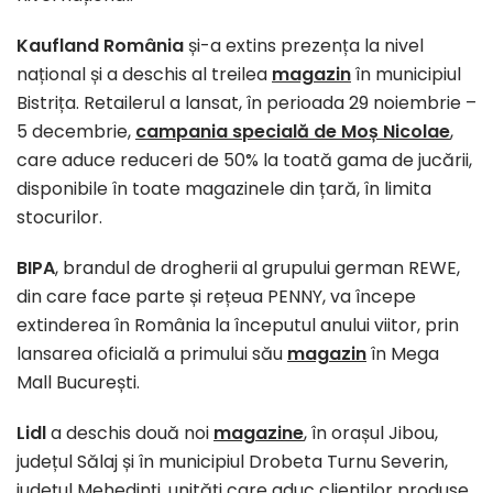
Kaufland România
și-a extins prezența la nivel
național și a deschis al treilea
magazin
în municipiul
Bistrița. Retailerul a lansat, în perioada 29 noiembrie –
5 decembrie,
campania specială de Moș Nicolae
,
care aduce reduceri de 50% la toată gama de jucării,
disponibile în toate magazinele din țară, în limita
stocurilor.
BIPA
, brandul de drogherii al grupului german REWE,
din care face parte și rețeua PENNY, va începe
extinderea în România la începutul anului viitor, prin
lansarea oficială a primului său
magazin
în Mega
Mall București.
Lidl
a deschis două noi
magazine
, în orașul Jibou,
județul Sălaj și în municipiul Drobeta Turnu Severin,
județul Mehedinți, unități care aduc clienților produse