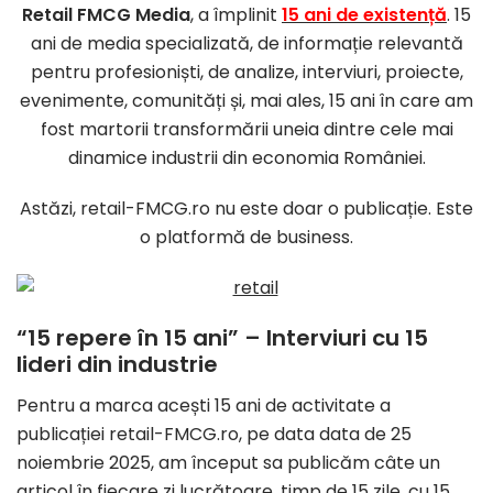
Retail FMCG Media
, a împlinit
15 ani de existență
. 15
ani de media specializată, de informație relevantă
pentru profesioniști, de analize, interviuri, proiecte,
evenimente, comunități și, mai ales, 15 ani în care am
fost martorii transformării uneia dintre cele mai
dinamice industrii din economia României.
Astăzi, retail-FMCG.ro nu este doar o publicație. Este
o platformă de business.
“15 repere în 15 ani” – Interviuri cu 15
lideri din industrie
Pentru a marca acești 15 ani de activitate a
publicației retail-FMCG.ro, pe data data de 25
noiembrie 2025, am început sa publicăm câte un
articol în fiecare zi lucrătoare, timp de 15 zile, cu 15