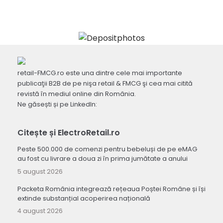
retail-FMCG.ro este una dintre cele mai importante
publicaţii B2B de pe nişa retail & FMCG şi cea mai citită
revistă în mediul online din România.
Ne găsești și pe LinkedIn:
Citește și ElectroRetail.ro
Peste 500.000 de comenzi pentru bebeluși de pe eMAG
au fost cu livrare a doua zi în prima jumătate a anului
5 august 2026
Packeta România integrează rețeaua Poștei Române și își
extinde substanțial acoperirea națională
4 august 2026