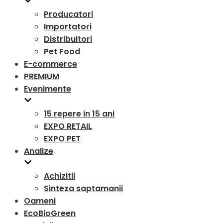
Producatori
Importatori
Distribuitori
Pet Food
E-commerce
PREMIUM
Evenimente
15 repere in 15 ani
EXPO RETAIL
EXPO PET
Analize
Achizitii
Sinteza saptamanii
Oameni
EcoBioGreen