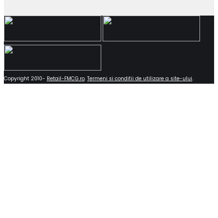
Copyright 2010-
Retail-FMCG.ro
.
Termeni si conditii de utilizare a site-ului
.
Close
this
module