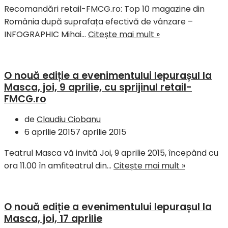
Recomandări retail-FMCG.ro: Top 10 magazine din
România după suprafața efectivă de vânzare –
INFOGRAPHIC Mihai…
Citește mai mult »
O nouă ediție a evenimentului Iepurașul la
Masca, joi, 9 aprilie, cu sprijinul retail-
FMCG.ro
de
Claudiu Ciobanu
6 aprilie 2015
7 aprilie 2015
Teatrul Masca vă invită Joi, 9 aprilie 2015, începând cu
ora 11.00 în amfiteatrul din…
Citește mai mult »
O nouă ediție a evenimentului Iepurașul la
Masca, joi, 17 aprilie