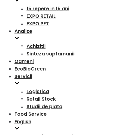
15 repere in 15 ani
EXPO RETAIL
EXPO PET
Analize
Achizitii
Sinteza saptamanii
Oameni
EcoBioGreen
Servicii
Logistica
Retail Stock
Studii de piata
Food Service
English