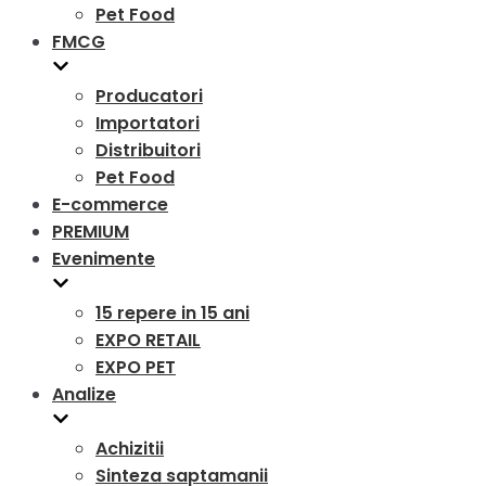
Pet Food
FMCG
Producatori
Importatori
Distribuitori
Pet Food
E-commerce
PREMIUM
Evenimente
15 repere in 15 ani
EXPO RETAIL
EXPO PET
Analize
Achizitii
Sinteza saptamanii