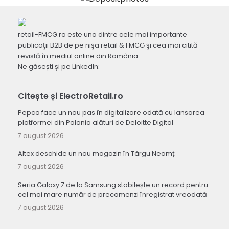
retail-FMCG.ro este una dintre cele mai importante
publicaţii B2B de pe nişa retail & FMCG şi cea mai citită
revistă în mediul online din România.
Ne găsești și pe LinkedIn:
Citește și ElectroRetail.ro
Pepco face un nou pas în digitalizare odată cu lansarea
platformei din Polonia alături de Deloitte Digital
7 august 2026
Altex deschide un nou magazin în Târgu Neamț
7 august 2026
Seria Galaxy Z de la Samsung stabilește un record pentru
cel mai mare număr de precomenzi înregistrat vreodată
7 august 2026