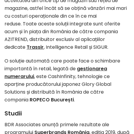
activitatea din orice tip de magazin sau rețea de
magazine, astfel încât să se obțină vânzări mai mari
cu costuri operaționale din ce în ce mai
reduse. Toate aceste soluții integrate sunt oferite
acum și în piața din România de către compania
AZITREND, distribuitor exclusiv al aplicațiilor
dedicate
Trassir
, Intelligence Retail și SIGUR.
O soluție automată care poate face o schimbare
importantă în retail, legată de
gestionarea
numerarului
, este CashInfinity, tehnologie ce
aparține producătorului japonez Glory Global
Solutions și distribuită în România de către
compania
ROPECO București
.
Studii
BDR Associates anunță primele rezultate ale
programului
Superbrands România
, ediția 2019, după