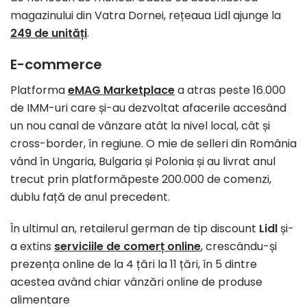
magazinului din Vatra Dornei, rețeaua Lidl ajunge la
249 de unități
.
E-commerce
Platforma
eMAG Marketplace
a atras peste 16.000
de IMM-uri care și-au dezvoltat afacerile accesând
un nou canal de vânzare atât la nivel local, cât și
cross-border, în regiune. O mie de selleri din România
vând în Ungaria, Bulgaria și Polonia și au livrat anul
trecut prin platformăpeste 200.000 de comenzi,
dublu față de anul precedent.
În ultimul an, retailerul german de tip discount
Lidl
și-
a extins
serviciile de comerț online
, crescându-și
prezența online de la 4 țări la 11 țări, în 5 dintre
acestea având chiar vânzări online de produse
alimentare