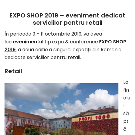
EXPO SHOP 2019 – eveniment dedicat
serviciilor pentru retail
În perioada 9 – 11 octombrie 2019, va avea
loc
evenimentul
tip expo & conference
EXPO SHOP
2019
,
a doua ediție a singurei expoziții din România
dedicate serviciilor pentru retail.
Retail
La
fin
alu
l
să
pt
ă