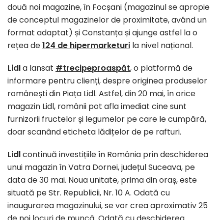
două noi magazine, în Focșani (magazinul se apropie
de conceptul magazinelor de proximitate, având un
format adaptat) și Constanța și ajunge astfel la o
rețea de
124 de hipermarketuri
la nivel național.
Lidl
a lansat
#trecipeproaspăt
, o platformă de
informare pentru clienți, despre originea produselor
românești din Piața Lidl. Astfel, din 20 mai, în orice
magazin Lidl, românii pot afla imediat cine sunt
furnizorii fructelor și legumelor pe care le cumpără,
doar scanând eticheta lădițelor de pe rafturi.
Lidl
continuă investițiile în România prin deschiderea
unui magazin în Vatra Dornei, județul Suceava, pe
data de 30 mai. Noua unitate, prima din oraș, este
situată pe Str. Republicii, Nr. 10 A. Odată cu
inaugurarea magazinului, se vor crea aproximativ 25
de noi locuri de muncă. Odată cu deschiderea