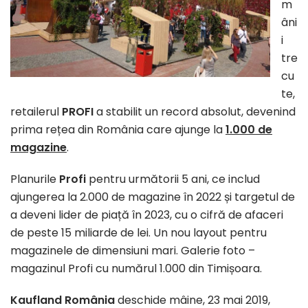
m
âni
i
tre
cu
te,
retailerul
PROFI
a stabilit un record absolut, devenind
prima rețea din România care ajunge la
1.000 de
magazine
.
Planurile
Profi
pentru următorii 5 ani, ce includ
ajungerea la 2.000 de magazine în 2022 și targetul de
a deveni lider de piață în 2023, cu o cifră de afaceri
de peste 15 miliarde de lei. Un nou layout pentru
magazinele de dimensiuni mari. Galerie foto –
magazinul Profi cu numărul 1.000 din Timișoara.
Kaufland România
deschide mâine, 23 mai 2019,