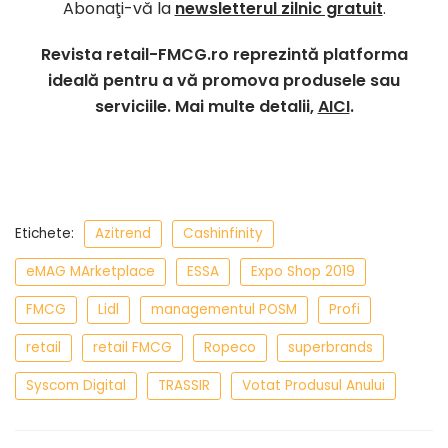
Abonaţi-vă la
newsletterul zilnic gratuit
.
Revista retail-FMCG.ro reprezintă platforma
ideală pentru a vă promova produsele sau
serviciile. Mai multe detalii,
AICI
.
Etichete:
Azitrend
Cashinfinity
eMAG MArketplace
ESSA
Expo Shop 2019
FMCG
Lidl
managementul POSM
Profi
retail
retail FMCG
Ropeco
superbrands
Syscom Digital
TRASSIR
Votat Produsul Anului